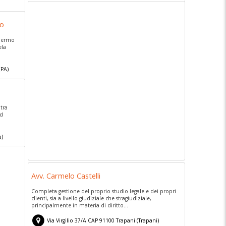
no
alermo
ela
(
PA)
tra
ed
a)
Avv. Carmelo Castelli
Completa gestione del proprio studio legale e dei propri
clienti, sia a livello giudiziale che stragiudiziale,
principalmente in materia di diritto...
Via Virgilio 37/A
CAP
91100
Trapani
(
Trapani)