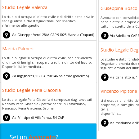
91022
Castelvetrano
(
TP)
Studio Legale Valenza
Giuseppina Bosco
Lo studio si occupa di diritto civile e di diritto penale sia in
Avvocato con consolidata
sede giudiziale che stragiudiziale, con specifico
penale offre la propria d
riferimento alle questioni...
tutto il distretto della Co
Via Giuseppe Verdi 28/A
CAP
91025
Marsala
(
Trapani)
Via Adelkam
CAP
Marida Palmeri
Studio Legale De
Lo studio legale si occupa di diritto civile, con prevalenza
Lo studio è stato fondat
di diritto di famiglia, recupero crediti e diritto del lavoro.
Degaetano e vanta due c
Disponibilità immediata...
seguenti ambiti del diritto
via ingegneros,102
CAP
90146
palermo
(
palermo)
via Canaletto n. 1 
90047
Partinico
(
Palerm
Studio Legale Peria Giaconia
Vincenzo Pipitone
Lo studio legale Peria Giaconia è composto dagli avvocati
ci si occupa di diritto civ
Rodolfo Peria Giaconia - patrocinante in Cassazione-,
proprietà, di famiglia, r
Francesco Peria Giaconia, Sabina...
civile.
disponibile...
Via Principe di Villafranca, 54
CAP
via madonna dell'
90141
Palermo
(
PA)
Sei un
Avvocato
?