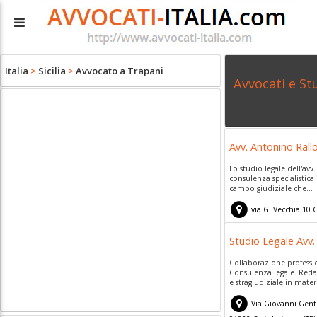
Italia
>
Sicilia
>
Avvocato a Trapani
Avvocati e St
Avv. Antonino Rall
Lo studio legale dell'avv
consulenza specialistica i
campo giudiziale che...
via G. Vecchia 10
C
Studio Legale Avv
Collaborazione professi
Consulenza legale. Redaz
e stragiudiziale in materia
Via Giovanni Genti