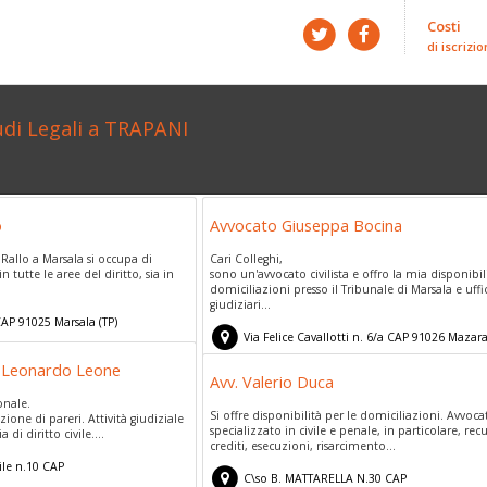
Costi
di iscrizio
udi Legali a TRAPANI
o
Avvocato Giuseppa Bocina
. Rallo a Marsala si occupa di
Cari Colleghi,
n tutte le aree del diritto, sia in
sono un'avvocato civilista e offro la mia disponibil
domiciliazioni presso il Tribunale di Marsala e uffi
giudiziari...
AP
91025
Marsala
(
TP)
Via Felice Cavallotti n. 6/a
CAP
91026
Mazara
Vallo
(
Trapani)
. Leonardo Leone
Avv. Valerio Duca
onale.
Si offre disponibilità per le domiciliazioni. Avvoca
ione di pareri. Attività giudiziale
specializzato in civile e penale, in particolare, re
 di diritto civile....
crediti, esecuzioni, risarcimento...
le n.10
CAP
C\so B. MATTARELLA N.30
CAP