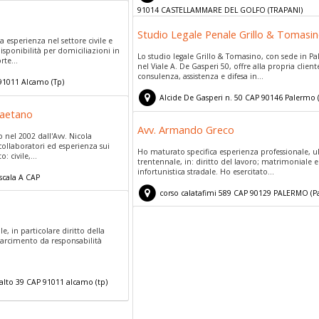
91014
CASTELLAMMARE DEL GOLFO
(
TRAPANI)
Studio Legale Penale Grillo & Tomasi
 esperienza nel settore civile e
isponibilità per domiciliazioni in
Lo studio legale Grillo & Tomasino, con sede in P
rte...
nel Viale A. De Gasperi 50, offre alla propria client
consulenza, assistenza e difesa in...
91011
Alcamo
(
Tp)
Alcide De Gasperi n. 50
CAP
90146
Palermo
gaetano
Avv. Armando Greco
o nel 2002 dall'Avv. Nicola
ollaboratori ed esperienza sui
Ho maturato specifica esperienza professionale, ul
: civile,...
trentennale, in: diritto del lavoro; matrimoniale 
infortunistica stradale. Ho esercitato...
scala A
CAP
corso calatafimi 589
CAP
90129
PALERMO
(
P
o)
ile, in particolare diritto della
isarcimento da responsabilità
alto 39
CAP
91011
alcamo
(
tp)