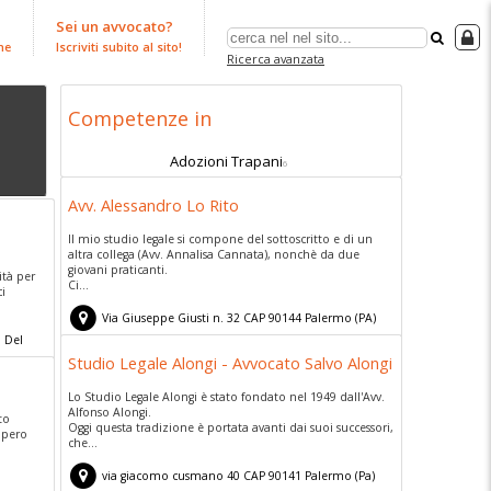
Sei un avvocato?
ne
Iscriviti subito al sito!
Ricerca avanzata
Competenze in
Adozioni Trapani
6
Avv. Alessandro Lo Rito
Il mio studio legale si compone del sottoscritto e di un
altra collega (Avv. Annalisa Cannata), nonchè da due
giovani praticanti.
ità per
Ci...
ci
Via Giuseppe Giusti n. 32
CAP
90144
Palermo
(
PA)
 Del
Studio Legale Alongi - Avvocato Salvo Alongi
Lo Studio Legale Alongi è stato fondato nel 1949 dall'Avv.
Alfonso Alongi.
to
Oggi questa tradizione è portata avanti dai suoi successori,
cupero
che...
via giacomo cusmano 40
CAP
90141
Palermo
(
Pa)