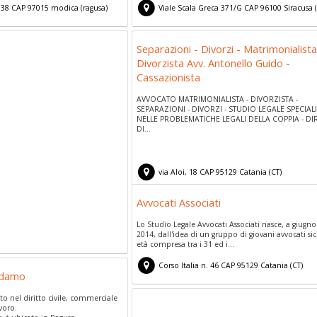
 38
CAP
97015
modica
(
ragusa)
Viale Scala Greca 371/G
CAP
96100
Siracusa
(
Separazioni - Divorzi - Matrimonialista
Divorzista Avv. Antonello Guido -
Cassazionista
AVVOCATO MATRIMONIALISTA - DIVORZISTA -
SEPARAZIONI - DIVORZI - STUDIO LEGALE SPECIA
NELLE PROBLEMATICHE LEGALI DELLA COPPIA - DI
DI...
via Aloi, 18
CAP
95129
Catania
(
CT)
Avvocati Associati
Lo Studio Legale Avvocati Associati nasce, a giugno
2014, dall'idea di un gruppo di giovani avvocati sici
età compresa tra i 31 ed i...
Corso Italia n. 46
CAP
95129
Catania
(
CT)
Adamo
to nel diritto civile, commerciale
avoro.