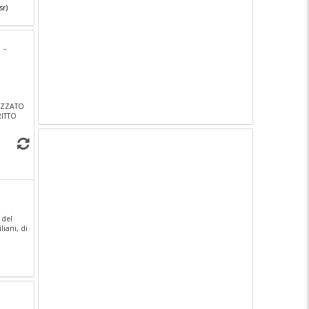
sr)
 -
LIZZATO
RITTO
 del
liani, di