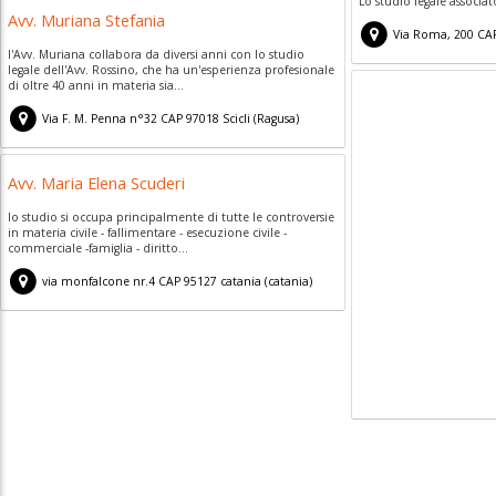
Lo studio legale associat
Avv. Muriana Stefania
Via Roma, 200
CA
l'Avv. Muriana collabora da diversi anni con lo studio
legale dell'Avv. Rossino, che ha un'esperienza profesionale
di oltre 40 anni in materia sia...
Via F. M. Penna n°32
CAP
97018
Scicli
(
Ragusa)
Avv. Maria Elena Scuderi
lo studio si occupa principalmente di tutte le controversie
in materia civile - fallimentare - esecuzione civile -
commerciale -famiglia - diritto...
via monfalcone nr.4
CAP
95127
catania
(
catania)