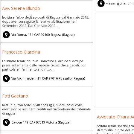
via san giuliano n.
Avv. Serena Blundo
Iscritta all’albo degli avvocati di Ragusa dal Gennaio 2013,
dopo aver conseguito la relativa abilitazione nel
Settembre 2012. Dal Gennaio 2012...
Via Roma, 174
CAP
97100
Ragusa
(
Ragusa)
Francesco Giardina
Lo studio legale dell'avv. Francesco Giardina si occupa
prevalentemente delle materie civilistiche e penali, con
particolare riferimento al diritto...
Via Archimede n.11
CAP
97016
Pozzallo
(
Ragusa)
Foti Gaetano
lo studio, con sede in vittoria ( rg ) , si occupa di civile,
esecuzioni e recupero crediti nel circondario del tribunale
di ragusa
Avvocato Chiara 
Cavour 119
CAP
97019
Vittoria
(
Ragusa)
Studio legale specializza
di famiglia, diritto del l