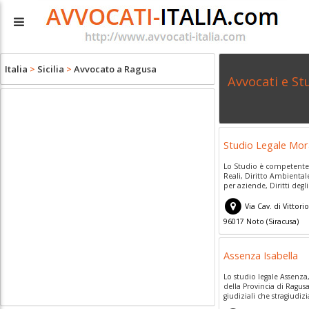
Italia
>
Sicilia
>
Avvocato a Ragusa
Avvocati e St
Studio Legale Mor
Lo Studio è competente i
Reali, Diritto Ambiental
per aziende, Diritti degli.
Via Cav. di Vittori
96017
Noto
(
Siracusa)
Assenza Isabella
Lo studio legale Assenza,
della Provincia di Ragusa
giudiziali che stragiudizia