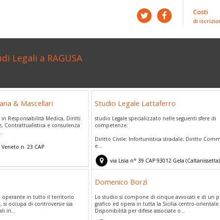
Costi
di iscrizio
udi Legali a RAGUSA
ana & Mascellari
Studio Legale Lattaferro
n Responsabilità Medica, Diritti
studio Legale specializzato nelle seguenti sfere di
e, Contrattualistica e consulenza
competenze:
..
Diritto Civile: Infortunistica stradale; Diritto Com
e...
o Veneto n. 23
CAP
via Lisia n° 39
CAP
93012
Gela
(
Caltanissetta)
Domenico Borzì
 operante in tutto il territorio
Lo studio si compone di cinque avvocati e di un p
, si occupa di controversie sia
grafico ed opera in tutta la Sicilia centro-orientale
li in...
Disponibilità per difese associate o...