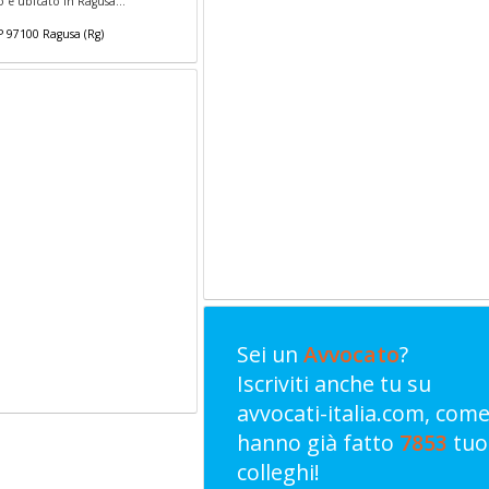
o é ubicato in Ragusa...
P
97100
Ragusa
(
Rg)
Sei un
Avvocato
?
Iscriviti anche tu su
avvocati-italia.com, com
hanno già fatto
7853
tuo
colleghi!