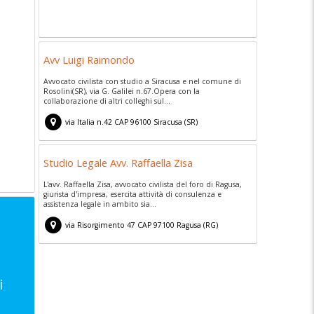
Avv Luigi Raimondo
Avvocato civilista con studio a Siracusa e nel comune di
Rosolini(SR), via G. Galilei n.67.Opera con la
collaborazione di altri colleghi sul...
via Italia n.42
CAP
96100
Siracusa
(
SR)
Studio Legale Avv. Raffaella Zisa
L'avv. Raffaella Zisa, avvocato civilista del foro di Ragusa,
giurista d'impresa, esercita attività di consulenza e
assistenza legale in ambito sia...
via Risorgimento 47
CAP
97100
Ragusa
(
RG)
e
i