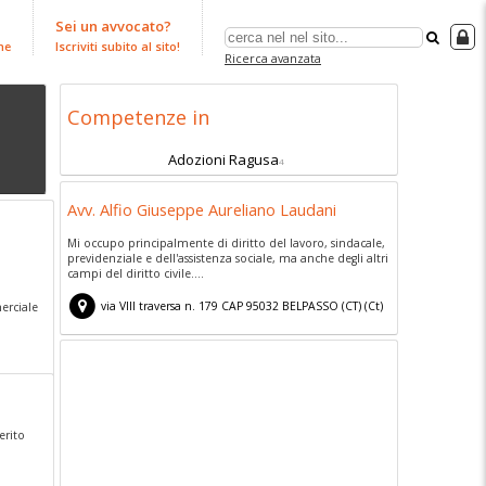
Sei un avvocato?
ne
Iscriviti subito al sito!
Ricerca avanzata
Competenze in
Adozioni Ragusa
4
Avv. Alfio Giuseppe Aureliano Laudani
Mi occupo principalmente di diritto del lavoro, sindacale,
previdenziale e dell'assistenza sociale, ma anche degli altri
campi del diritto civile....
via VIII traversa n. 179
CAP
95032
BELPASSO (CT)
(
Ct)
merciale
erito
.