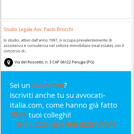
Studio Legale Avv. Paolo Brocchi
lo studio, attivo dall'anno 1997, si occupa prevalentemente di
assistenza e consulenza nel settore immobiliare (real estate), con il
concorso di...
Via del Roscetto, n. 3
CAP
06122
Perugia
(
PG)
Sei un
Avvocato
?
Iscriviti anche tu su avvocati-
italia.com, come hanno già fatto
7853
tuoi colleghi!
CLICCA QUI PER ISCRIVERTI