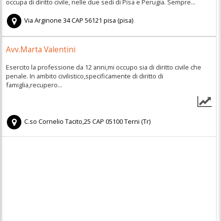
occupa di diritto civile, nelle due sedi di Pisa e Perugia. Sempre...
Via Arginone 34
CAP
56121
pisa
(
pisa)
Avv.Marta Valentini
Esercito la professione da 12 anni,mi occupo sia di diritto civile che
penale. In ambito civilistico,specificamente di diritto di
famiglia,recupero...
C.so Cornelio Tacito,25
CAP
05100
Terni
(
Tr)