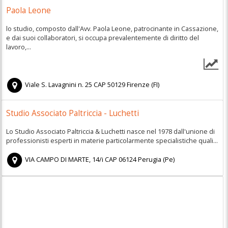
Paola Leone
lo studio, composto dall'Avv. Paola Leone, patrocinante in Cassazione,
e dai suoi collaboratori, si occupa prevalentemente di diritto del
lavoro,...
Viale S. Lavagnini n. 25
CAP
50129
Firenze
(
FI)
Studio Associato Paltriccia - Luchetti
Lo Studio Associato Paltriccia & Luchetti nasce nel 1978 dall'unione di
professionisti esperti in materie particolarmente specialistiche quali...
VIA CAMPO DI MARTE, 14/i
CAP
06124
Perugia
(
Pe)