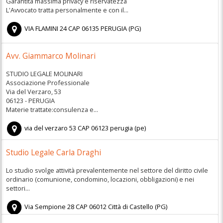
Garantita massima privacy e riservatezza
L'Avvocato tratta personalmente e con il...
VIA FLAMINI 24
CAP
06135
PERUGIA
(
PG)
Avv. Giammarco Molinari
STUDIO LEGALE MOLINARI
Associazione Professionale
Via del Verzaro, 53
06123 - PERUGIA
Materie trattate:consulenza e...
via del verzaro 53
CAP
06123
perugia
(
pe)
Studio Legale Carla Draghi
Lo studio svolge attività prevalentemente nel settore del diritto civile
ordinario (comunione, condomino, locazioni, obbligazioni) e nei
settori...
Via Sempione 28
CAP
06012
Città di Castello
(
PG)