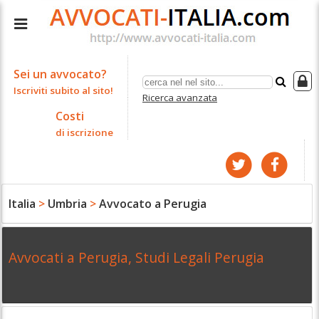
Sei un avvocato?
Iscriviti subito al sito!
Ricerca avanzata
Costi
di iscrizione
Italia
>
Umbria
>
Avvocato a Perugia
Avvocati a Perugia, Studi Legali Perugia