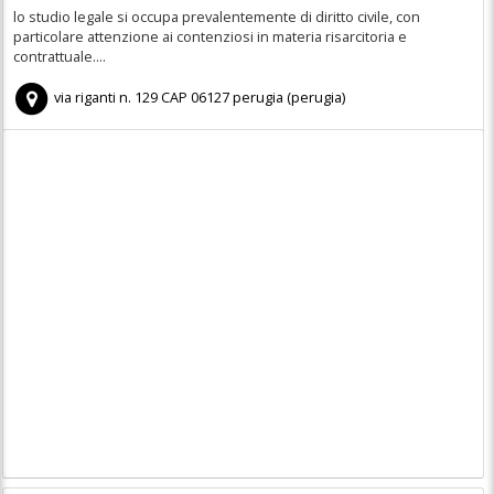
lo studio legale si occupa prevalentemente di diritto civile, con
particolare attenzione ai contenziosi in materia risarcitoria e
contrattuale....
via riganti n. 129
CAP
06127
perugia
(
perugia)