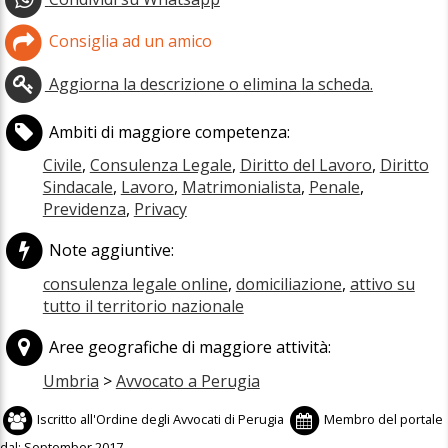
Consiglia ad un amico
Aggiorna la descrizione o elimina la scheda.
Ambiti di maggiore competenza:
Civile
,
Consulenza Legale
,
Diritto del Lavoro
,
Diritto
Sindacale
,
Lavoro
,
Matrimonialista
,
Penale
,
Previdenza
,
Privacy
Note aggiuntive:
consulenza legale online
,
domiciliazione
,
attivo su
tutto il territorio nazionale
Aree geografiche di maggiore attività:
Umbria
>
Avvocato a Perugia
Iscritto all'
Ordine degli Avvocati di Perugia
Membro del portale
dal:
September 2017