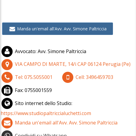
Manda un'email all'Avv. Avv. Simone Paltriccia
Avvocato
:
Avv. Simone Paltriccia
VIA CAMPO DI MARTE, 14/i
CAP
06124
Perugia
(
Pe)
Tel:
075.5055001
Cell:
3496459703
Fax:
0755001559
Sito internet dello Studio:
https://www.studiopaltriccialuchetti.com
Manda un'email all'Avv. Avv. Simone Paltriccia
Condividi su Whatsapp