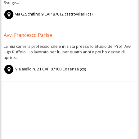
Svolge...
via G.Schifino 9
CAP
87012
castrovillari
(
cs)
Avv. Francesco Parise
La mia carriera professionale è iniziata presso lo Studio del Prof. Avv.
Ugo Ruffolo. Ho lavorato per lui per quatto anni e poi ho deciso di
aprire...
Via aiello n. 21
CAP
87100
Cosenza
(
cs)