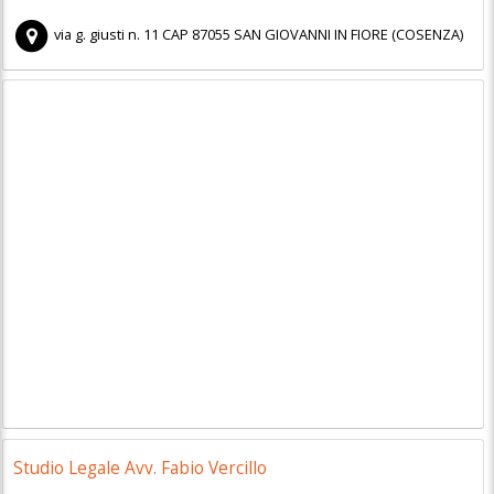
via g. giusti n. 11
CAP
87055
SAN GIOVANNI IN FIORE
(
COSENZA)
Studio Legale Avv. Fabio Vercillo