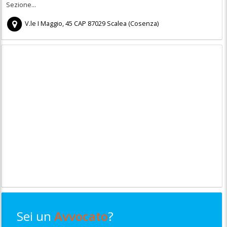
Sezione...
V.le I Maggio, 45
CAP
87029
Scalea
(
Cosenza)
Sei un
Avvocato
?