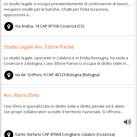
Lo studio legale si occupa prevalentemente di controversie di lavoro,
recupero crediti per le banche, sfratti per finita locazione,
opposizioni a...
Via Arabia, 14
CAP
87100
Cosenza
(
CS)
Studio Legale Avv. Ettore Parise
Lo studio legale, operante in Calabria e in Emilia Romagna, ha sede a
Cosenza e a Bologna. L'avv. Ettore Parise si occupa di diritto civile in...
via de' Griffoni, 9
CAP
40123
Bologna
(
Bologna)
Avv. Mario Elmo
l'avv. Elmo è specializzato in diritto civile e diritto penale ed è attivo
con propri collaboratori su tutto il territorio nazionale. Si offrono...
Santo Stefano
CAP
87064
Corigliano Calabro
(
Cosenza)