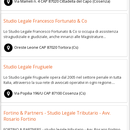
Via Mameli n. 4
CAP
87020
Cittadella del Capo
(
Cosenza)
Studio Legale Francesco Fortunato & Co
Lo Studio Legale Francesco Fortunato & Co si occupa di assistenza
stragiudiziale e giudiziale, anche innanzi alle Magistrature...
Oreste Leone
CAP
87020
Tortora
(
Cs)
Studio Legale Frugiuele
Lo Studio Legale Frugiuele opera dal 2005 nel settore penale in tutta
Italia, attraverso la sua rete di avvocati operativi in ogni regione....
Via Popilia 196/U
CAP
87100
Cosenza
(
Cs)
Fortino & Partners - Studio Legale Tributario - Avv.
Rosario Fortino
FORTINO & PARTNERS - studio legale tributario - Avv. Rosario Fortino