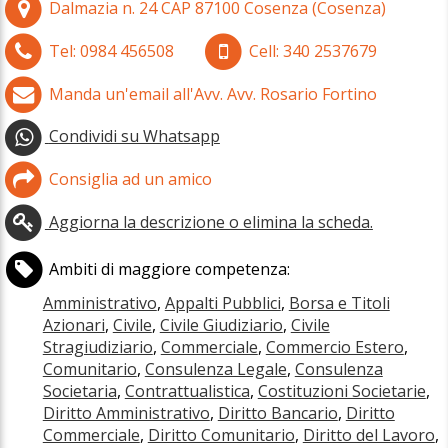
Dalmazia n. 24
CAP
87100
Cosenza
(
Cosenza)
Tel:
0984 456508
Cell:
340 2537679
Manda un'email all'Avv. Avv. Rosario Fortino
Condividi su Whatsapp
Consiglia ad un amico
Aggiorna la descrizione o elimina la scheda.
Ambiti di maggiore competenza:
Amministrativo
,
Appalti Pubblici
,
Borsa e Titoli
Azionari
,
Civile
,
Civile Giudiziario
,
Civile
Stragiudiziario
,
Commerciale
,
Commercio Estero
,
Comunitario
,
Consulenza Legale
,
Consulenza
Societaria
,
Contrattualistica
,
Costituzioni Societarie
,
Diritto Amministrativo
,
Diritto Bancario
,
Diritto
Commerciale
,
Diritto Comunitario
,
Diritto del Lavoro
,