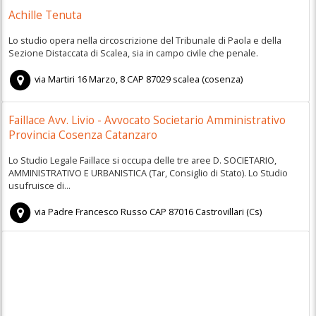
Achille Tenuta
Lo studio opera nella circoscrizione del Tribunale di Paola e della
Sezione Distaccata di Scalea, sia in campo civile che penale.
via Martiri 16 Marzo, 8
CAP
87029
scalea
(
cosenza)
Faillace Avv. Livio - Avvocato Societario Amministrativo
Provincia Cosenza Catanzaro
Lo Studio Legale Faillace si occupa delle tre aree D. SOCIETARIO,
AMMINISTRATIVO E URBANISTICA (Tar, Consiglio di Stato). Lo Studio
usufruisce di...
via Padre Francesco Russo
CAP
87016
Castrovillari
(
Cs)