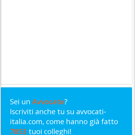
Sei un
Avvocato
?
Iscriviti anche tu su avvocati-
italia.com, come hanno già fatto
7853
tuoi colleghi!