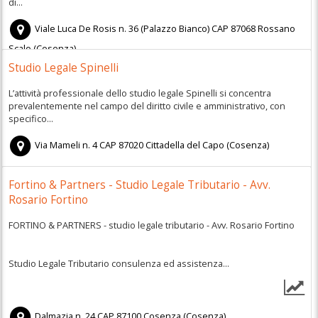
di...
Viale Luca De Rosis n. 36 (Palazzo Bianco)
CAP
87068
Rossano
Scalo
(
Cosenza)
Studio Legale Spinelli
L’attività professionale dello studio legale Spinelli si concentra
prevalentemente nel campo del diritto civile e amministrativo, con
specifico...
Via Mameli n. 4
CAP
87020
Cittadella del Capo
(
Cosenza)
Fortino & Partners - Studio Legale Tributario - Avv.
Rosario Fortino
FORTINO & PARTNERS - studio legale tributario - Avv. Rosario Fortino
Studio Legale Tributario consulenza ed assistenza...
Dalmazia n. 24
CAP
87100
Cosenza
(
Cosenza)