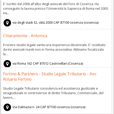
E' iscritto dal 2006 all'albo degli avvocati del Foro di Cosenza. Ha
conseguito la laurea presso l'Università la Sapienza di Roma nel 2003.
Ha...
via degli stadi 32, città 2000
CAP
87100
cosenza
(
cosenza)
Chiaramonte - Antonica
Il nostro studio legale vanta una esperienza decennale. E' costituito
da tre avvocati riuniti non in forma associativa. Abbiamo focalizzato
la...
via Roma 162
CAP
87012
Castrovillari
(
Cosenza)
Fortino & Partners - Studio Legale Tributario - Avv.
Rosario Fortino
Studio Legale Tributario consulenza ed assistenza giudiziale e
stragiudiziale in controversie di diritto Tributario, Commerciale, del
lavoro,...
Via Dalmazia n. 24
CAP
87100
cosenza
(
cosenza)