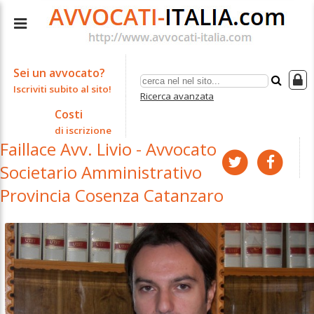
Sei un avvocato?
Iscriviti subito al sito!
Ricerca avanzata
Costi
di iscrizione
Faillace Avv. Livio - Avvocato
Societario Amministrativo
Provincia Cosenza Catanzaro