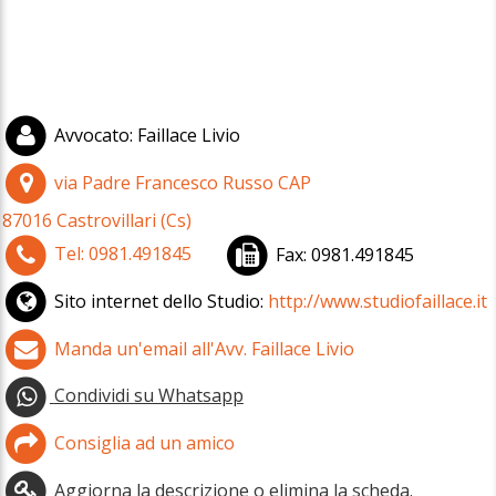
Avvocato
:
Faillace Livio
via Padre Francesco Russo
CAP
87016
Castrovillari
(
Cs)
Tel:
0981.491845
Fax:
0981.491845
Sito internet dello Studio:
http://www.studiofaillace.it
Manda un'email all'Avv. Faillace Livio
Condividi su Whatsapp
Consiglia ad un amico
Aggiorna la descrizione o elimina la scheda.