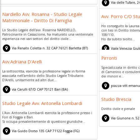
Via delle Tufare, 2
Nardiello Avv. Rosanna - Studio Legale
Avv. Porro C/O Stu
Matrimoniale - Diritto Di Famiglia
Ho conseguito la Laurea 
Lo Studio Legale dell'avv. Rosanna NARDIELLO,
con tesi in Diritto Inter
Patrocinante in Cassazione, ha maturato una ventennale
108/110.
esperienza nei vari settori del diritto civile...
Ho da subito svolto...
Via Renato Coletta n. 32
CAP
76121
Barletta
(
BT)
Viale Venezia Giul
Pirronti
Avv.Adriana D'Arelli
Specializzata in diritto c
La sottoscritta, esercita la professione legale in forma
di Camerino e consulente
associata nell'ambito dello Studio Legale Tributario
dei minori e...
D'Arelli, unitamente ad altri due...
piazza vitt.emanue
via Carulli 67/D
CAP
70121
Bari
(
BA)
Studio Brescia
Studio Legale Avv. Antonella Lombardi
Diritto civile e penale
L'Avv. Antonella Lombardi esercita la professione presso i
Fori di Foggia e Bari.
Via Giunone n. 52
Si occupa prevalentemente di questioni giuridiche...
Via Guido Dorso 135
CAP
71122
Foggia
(
FG)