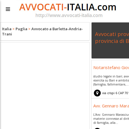
Italia
>
Puglia
>
Avvocato a Barletta-Andria-
Avvocati provi
Trani
provincia di 
Notaristefano Gio
studio legale in bari; av
esercita su Bari e ambito 
(famiglia, fallimentare,...
via crispi 6
CAP
70
Avv. Gennaro Mara
L'Avv. Gennaro Marasciu
materie connesse al diritt
di famiglia, alla...