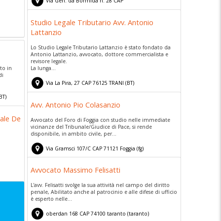
Via Gen. da Bormida n. 28
CAP
71042
cerignola
(
foggia)
Studio Legale Tributario Avv. Antonio
Lattanzio
Lo Studio Legale Tributario Lattanzio è stato fondato da
Antonio Lattanzio, avvocato, dottore commercialista e
revisore legale.
to in
La lunga...
di
Via La Pira, 27
CAP
76125
TRANI
(
BT)
BT)
Avv. Antonio Pio Colasanzio
gale De
Avvocato del Foro di Foggia con studio nelle immediate
vicinanze del Tribunale/Giudice di Pace, si rende
disponibile, in ambito civile, per...
Via Gramsci 107/C
CAP
71121
Foggia
(
fg)
Avvocato Massimo Felisatti
L'avv. Felisatti svolge la sua attività nel campo del diritto
penale, Abilitato anche al patrocinio e alle difese di ufficio
è esperto nelle...
oberdan 168
CAP
74100
taranto
(
taranto)