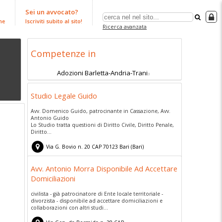
Sei un avvocato?
ne
Iscriviti subito al sito!
Ricerca avanzata
Competenze in
Adozioni Barletta-Andria-Trani
3
Studio Legale Guido
Avv. Domenico Guido, patrocinante in Cassazione, Avv.
Antonio Guido
Lo Studio tratta questioni di Diritto Civile, Diritto Penale,
Diritto...
Via G. Bovio n. 20
CAP
70123
Bari
(
Bari)
Avv. Antonio Morra Disponibile Ad Accettare
Domiciliazioni
civilista - già patrocinatore di Ente locale territoriale -
divorzista - disponibile ad accettare domiciliazioni e
collaborazioni con altri studi...