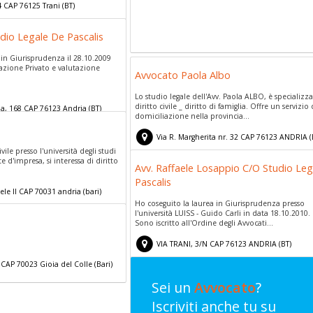
4
CAP
76125
Trani
(
BT)
dio Legale De Pascalis
in Giurisprudenza il 28.10.2009
nazione Privato e valutazione
Avvocato Paola Albo
Lo studio legale dell'Avv. Paola ALBO, è specializza
diritto civile _ diritto di famiglia. Offre un servizio 
ia, 168
CAP
76123
Andria
(
BT)
domiciliazione nella provincia...
Via R. Margherita nr. 32
CAP
76123
ANDRIA
(
ivile presso l'università degli studi
 d'impresa, si interessa di diritto
Avv. Raffaele Losappio C/O Studio Le
Pascalis
le II
CAP
70031
andria
(
bari)
Ho coseguito la laurea in Giurisprudenza presso
l'università LUISS - Guido Carli in data 18.10.2010.
Sono iscritto all'Ordine degli Avvocati...
VIA TRANI, 3/N
CAP
76123
ANDRIA
(
BT)
CAP
70023
Gioia del Colle
(
Bari)
Sei un
Avvocato
?
Iscriviti anche tu su