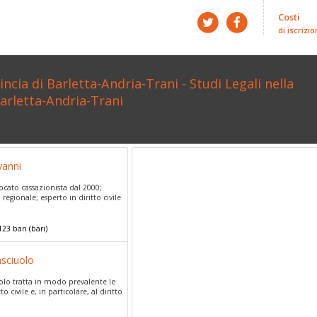
Costi
di iscrizio
ncia di Barletta-Andria-Trani - Studi Legali nella
Barletta-Andria-Trani
vanni
vocato cassazionista dal 2000;
regionale; esperto in diritto civile
123
bari
(
bari)
sciuolo
olo tratta in modo prevalente le
o civile e, in particolare, al diritto