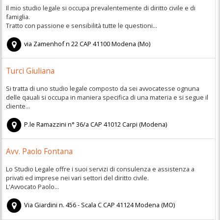
Il mio studio legale si occupa prevalentemente di diritto civile e di
famiglia.
Tratto con passione e sensibilità tutte le questioni...
via Zamenhof n 22
CAP
41100
Modena
(
Mo)
Turci Giuliana
Si tratta di uno studio legale composto da sei avvocatesse ognuna
delle qauali si occupa in maniera specifica di una materia e si segue il
cliente...
P.le Ramazzini n° 36/a
CAP
41012
Carpi
(
Modena)
Avv. Paolo Fontana
Lo Studio Legale offre i suoi servizi di consulenza e assistenza a
privati ed imprese nei vari settori del diritto civile.
L'Avvocato Paolo...
Via Giardini n. 456 - Scala C
CAP
41124
Modena
(
MO)