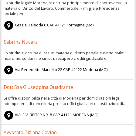
Lo studio legale Morena, si occupa principalmente di controversie in
materia di Diritto del Lavoro, Commerciale, Famiglia e Previdenza
sociale per...
Grazia Deledda 6
CAP
41121
Formigine
(
Mo)
Sabrina Nucera
Lo studio si occupa di casi in materia di diritto penale e diritto civile:
risarcimento danni e sinistri, recupero crediti giudiziale e...
Via Benedetto Marcello 22
CAP
41122
Modena
(
MO)
Dott.Ssa Giuseppina Quadrante
Si offre disponibilità nella città di Modena per domiciliazioni legali,
adempimenti di cancelleria presso uffici giudiziari e sostituzioni di...
VIALE V. REITER NR. 8
CAP
41121
MODENA
(
MO)
Avvocato Tiziana Covino