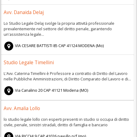
Avv. Danaida Delaj
Lo Studio Legale Delaj svolge la propria attività professionale
prevalentemente nel settore del diritto penale, garantendo
un'assistenza legale...
VIA CESARE BATTISTI 85
CAP
41124
MODENA
(
Mo)
Studio Legale Timellini
L'Avv. Caterina Timellini è Professore a contratto di Diritto del Lavoro
nelle Pubbliche Amministrazioni, di Diritto Comparato del Lavoro e di...
Via Canalino 20
CAP
41121
Modena
(
MO)
Avv. Amalia Lollo
lo studio legale lollo con esperti presenti in studio si occupa di diritto
civile, penale, sinistri stradali, diritto di famiglia e bancario
VIA RICCHI 9
CAP
41026
pavullo n/f
(
mo)