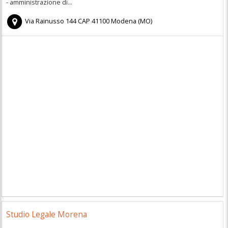
- amministrazione di...
Via Rainusso 144
CAP
41100
Modena
(
MO)
Studio Legale Morena