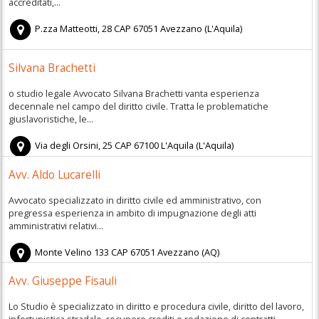
accreditati,...
P.zza Matteotti, 28
CAP
67051
Avezzano
(
L'Aquila)
Silvana Brachetti
o studio legale Avvocato Silvana Brachetti vanta esperienza
decennale nel campo del diritto civile. Tratta le problematiche
giuslavoristiche, le...
Via degli Orsini, 25
CAP
67100
L'Aquila
(
L'Aquila)
Avv. Aldo Lucarelli
Avvocato specializzato in diritto civile ed amministrativo, con
pregressa esperienza in ambito di impugnazione degli atti
amministrativi relativi...
Monte Velino 133
CAP
67051
Avezzano
(
AQ)
Avv. Giuseppe Fisauli
Lo Studio è specializzato in diritto e procedura civile, diritto del lavoro,
infortunistica stradale, recupero crediti e redazione di contratti....