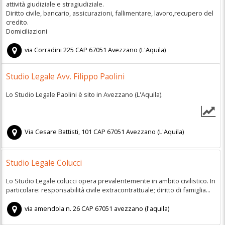
attività giudiziale e stragiudiziale.
Diritto civile, bancario, assicurazioni, fallimentare, lavoro,recupero del
credito.
Domiciliazioni
via Corradini 225
CAP
67051
Avezzano
(
L'Aquila)
Studio Legale Avv. Filippo Paolini
Lo Studio Legale Paolini è sito in Avezzano (L'Aquila).
Via Cesare Battisti, 101
CAP
67051
Avezzano
(
L'Aquila)
Studio Legale Colucci
Lo Studio Legale colucci opera prevalentemente in ambito civilistico. In
particolare: responsabilità civile extracontrattuale; diritto di famiglia...
via amendola n. 26
CAP
67051
avezzano
(
l'aquila)