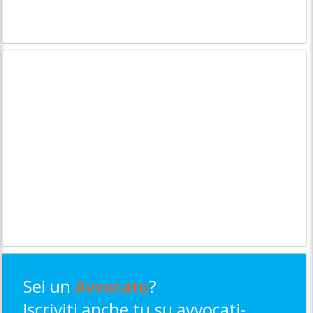
Sei un
Avvocato
?
Iscriviti anche tu su avvocati-