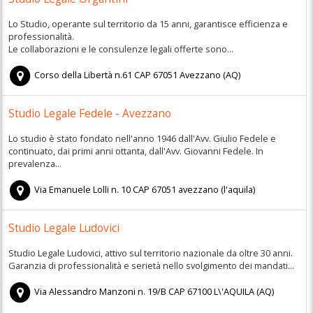
Lo Studio, operante sul territorio da 15 anni, garantisce efficienza e
professionalità.
Le collaborazioni e le consulenze legali offerte sono...
Corso della Libertà n.61
CAP
67051
Avezzano
(
AQ)
Studio Legale Fedele - Avezzano
Lo studio è stato fondato nell'anno 1946 dall'Avv. Giulio Fedele e
continuato, dai primi anni ottanta, dall'Avv. Giovanni Fedele. In
prevalenza...
Via Emanuele Lolli n. 10
CAP
67051
avezzano
(
l'aquila)
Studio Legale Ludovici
Studio Legale Ludovici, attivo sul territorio nazionale da oltre 30 anni.
Garanzia di professionalità e serietà nello svolgimento dei mandati...
Via Alessandro Manzoni n. 19/B
CAP
67100
L\'AQUILA
(
AQ)