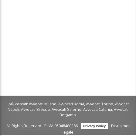
I più cercati:
Avvocati Milano
,
Avvocati Roma
,
Avvocati Torino
,
Avvocati
Napoli
,
Avvocati Brescia
,
Avvocati Salerno
,
Avvocati Catania
,
Avvocati
Bergamo
.
All Rights Reserved - P.IVA 05048400286 -
-
Disclaimer
Privacy Policy
legale