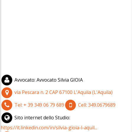
Avvocato
:
Avvocato Silvia GIOIA
via Pescara n. 2
CAP
67100
L'Aquila
(
L'Aquila)
Tel:
+ 39 349 06 79 689
Cell:
349.0679689
Sito internet dello Studio:
https://it.linkedin.com/in/silvia-gioia-l-aquil...