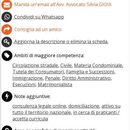
Manda un'email all'Avv. Avvocato Silvia GIOIA
Condividi su Whatsapp
Consiglia ad un amico
Aggiorna la descrizione o elimina la scheda.
Ambiti di maggiore competenza:
Circolazione stradale
,
Civile
,
Materia Condominiale
,
Tutela dei Consumatori
,
Famiglia e Successioni
,
Immigrazione
,
Penale
,
Diritto Amministrativo
,
Esecuzioni
,
Matrimonialista
Note aggiuntive:
consulenza legale online
,
domiciliazione
,
attivo su
tutto il territorio nazionale
,
in cerca di praticanti /
accetta curricula