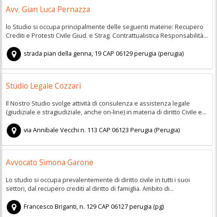
Avv. Gian Luca Pernazza
lo Studio si occupa principalmente delle seguenti materie: Recupero
Crediti e Protesti Civile Giud. e Strag. Contrattualistica Responsabilità...
strada pian della genna, 19
CAP
06129
perugia
(
perugia)
Studio Legale Cozzari
Il Nostro Studio svolge attività di consulenza e assistenza legale
(giudiziale e stragiudiziale, anche on-line) in materia di diritto Civile e...
via Annibale Vecchi n. 113
CAP
06123
Perugia
(
Perugia)
Avvocato Simona Garone
Lo studio si occupa prevalentemente di diritto civile in tutti i suoi
settori, dal recupero crediti al diritto di famiglia. Ambito di...
Francesco Briganti, n. 129
CAP
06127
perugia
(
pg)