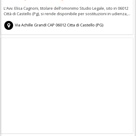
L'Avv. Elisa Cagnoni, titolare dell'omonimo Studio Legale, sito in 06012
Città di Castello (Pg), si rende disponibile per sostituzioni in udienza,...
Via Achille GrandI
CAP
06012
Citta di Castello
(
PG)