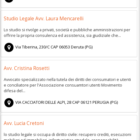
Studio Legale Avv. Laura Mencarelli
Lo studio si rivolge a privati, società e pubbliche amministrazioni per
offrire la propria consulenza ed assistenza, sia giudiziale che...
Via Tiberina, 230/C
CAP
06053
Deruta
(
PG)
Avv. Cristina Rosetti
Avvocato specializzato nella tutela dei diritti dei consumatori e utenti
e conciliatore per l'Associazione consuamtori utenti Movimento
difesa del...
VIA CACCIATORI DELLE ALPI, 28
CAP
06121
PERUGIA
(
PG)
Avv. Lucia Cretoni
lo studio legale si occupa di diritto civile: recupero crediti, esecuzioni
mobiliari ed immobiliari, infortunistica stradale, responsabilità...