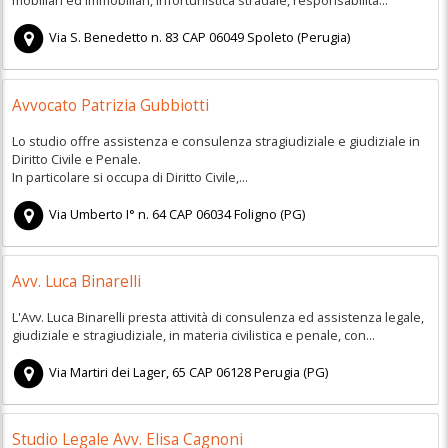
Via S. Benedetto n. 83
CAP
06049
Spoleto
(
Perugia)
Avvocato Patrizia Gubbiotti
Lo studio offre assistenza e consulenza stragiudiziale e giudiziale in
Diritto Civile e Penale.
In particolare si occupa di Diritto Civile,...
Via Umberto I° n. 64
CAP
06034
Foligno
(
PG)
Avv. Luca Binarelli
L'Avv. Luca Binarelli presta attività di consulenza ed assistenza legale,
giudiziale e stragiudiziale, in materia civilistica e penale, con...
Via Martiri dei Lager, 65
CAP
06128
Perugia
(
PG)
Studio Legale Avv. Elisa Cagnoni