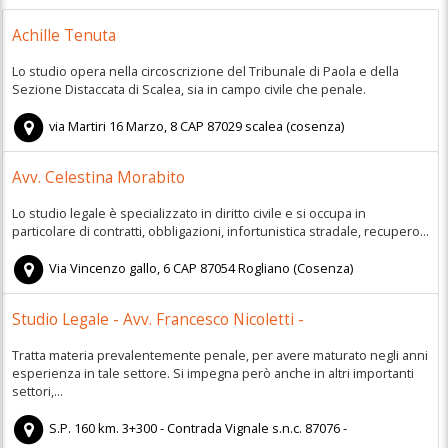
Achille Tenuta
Lo studio opera nella circoscrizione del Tribunale di Paola e della
Sezione Distaccata di Scalea, sia in campo civile che penale.
via Martiri 16 Marzo, 8
CAP
87029
scalea
(
cosenza)
Avv. Celestina Morabito
Lo studio legale è specializzato in diritto civile e si occupa in
particolare di contratti, obbligazioni, infortunistica stradale, recupero...
Via Vincenzo gallo, 6
CAP
87054
Rogliano
(
Cosenza)
Studio Legale - Avv. Francesco Nicoletti -
Tratta materia prevalentemente penale, per avere maturato negli anni
esperienza in tale settore. Si impegna però anche in altri importanti
settori,...
S.P. 160 km. 3+300 - Contrada Vignale s.n.c. 87076 -