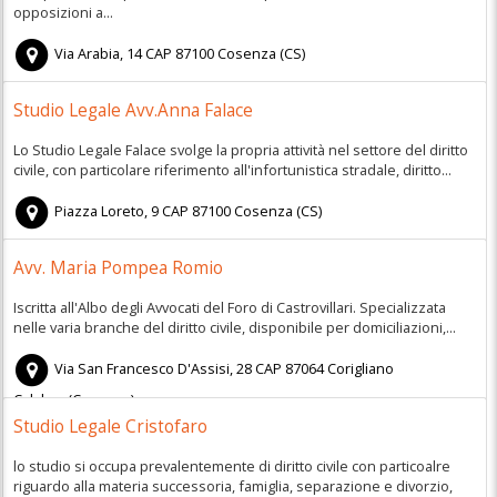
opposizioni a...
Via Arabia, 14
CAP
87100
Cosenza
(
CS)
Studio Legale Avv.Anna Falace
Lo Studio Legale Falace svolge la propria attività nel settore del diritto
civile, con particolare riferimento all'infortunistica stradale, diritto...
Piazza Loreto, 9
CAP
87100
Cosenza
(
CS)
Avv. Maria Pompea Romio
Iscritta all'Albo degli Avvocati del Foro di Castrovillari. Specializzata
nelle varia branche del diritto civile, disponibile per domiciliazioni,...
Via San Francesco D'Assisi, 28
CAP
87064
Corigliano
Calabro
(
Cosenza)
Studio Legale Cristofaro
lo studio si occupa prevalentemente di diritto civile con particoalre
riguardo alla materia successoria, famiglia, separazione e divorzio,