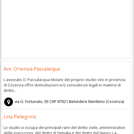
Avv. Ortensia Passalacqua
L'avvocato O. Passalacqua titolare del proprio studio sito in provincia
di Cosenza offre domiciliazioni e/o consulenze legali in materia di
diritto...
via G. Fortunato, 93
CAP
87021
Belvedere Marittimo
(
Cosenza)
Lina Pellegrino
Lo studio si occupa dei principali rami del diritto civile, amministrativo
delle esecuzioni, del diritto di famiglia e del diritto del lavoro. La...