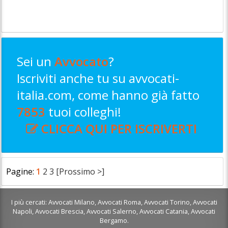
Sei un
Avvocato
?
Iscriviti anche tu su avvocati-
italia.com, come hanno già fatto
7853
tuoi colleghi!
CLICCA QUI PER ISCRIVERTI
Pagine:
1
2
3
[Prossimo >]
I più cercati:
Avvocati Milano
,
Avvocati Roma
,
Avvocati Torino
,
Avvocati
Napoli
,
Avvocati Brescia
,
Avvocati Salerno
,
Avvocati Catania
,
Avvocati
Bergamo
.