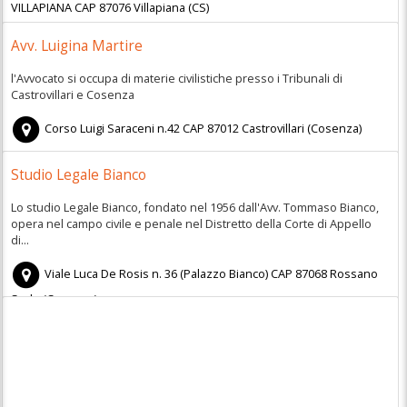
VILLAPIANA
CAP
87076
Villapiana
(
CS)
Avv. Luigina Martire
l'Avvocato si occupa di materie civilistiche presso i Tribunali di
Castrovillari e Cosenza
Corso Luigi Saraceni n.42
CAP
87012
Castrovillari
(
Cosenza)
Studio Legale Bianco
Lo studio Legale Bianco, fondato nel 1956 dall'Avv. Tommaso Bianco,
opera nel campo civile e penale nel Distretto della Corte di Appello
di...
Viale Luca De Rosis n. 36 (Palazzo Bianco)
CAP
87068
Rossano
Scalo
(
Cosenza)