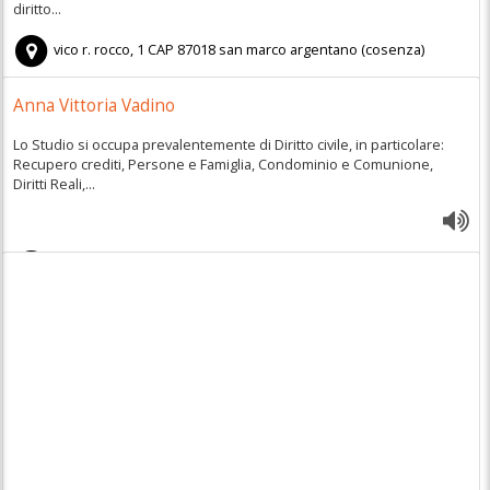
diritto...
vico r. rocco, 1
CAP
87018
san marco argentano
(
cosenza)
Anna Vittoria Vadino
Lo Studio si occupa prevalentemente di Diritto civile, in particolare:
Recupero crediti, Persone e Famiglia, Condominio e Comunione,
Diritti Reali,...
corso Luigi Fera 166
CAP
87100
cosenza
(
CS)