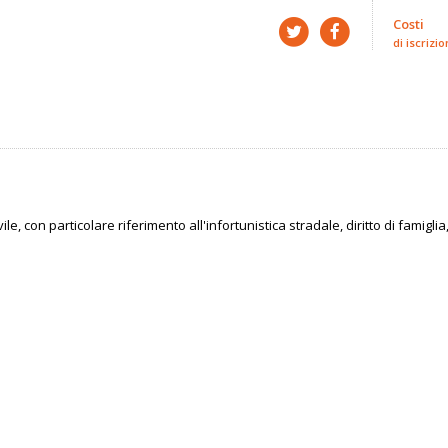
Costi
di iscrizio
ivile, con particolare riferimento all'infortunistica stradale, diritto di fami