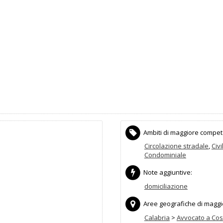
Ambiti di maggiore compet
Circolazione stradale
,
Civi
Condominiale
Note aggiuntive:
domiciliazione
Aree geografiche di maggior
Calabria
>
Avvocato a Co