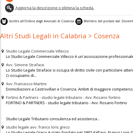
Aggiorna la descrizione o elimina la scheda.
Iscritto all'
Ordine degli Avvocati di Cosenza
Membro del portale dal:
Decemb
Altri Studi Legali in Calabria > Cosenza
Studio Legale Commerciale Villecco
Lo Studio Legale Commerciale Villecco è un'associazione professionale 
Avv. Simone Straface
Lo Studio Legale Straface si occupa di diritto civile con particolare atten
Ci occupiamo di...
Avv. Francesco Martire
Domiciliazioni a Castrovillari e Cosenza. Ambiti di maggiore competenza
Fortino & Partners - studio legale tributario - Avv. Rosario fortino
FORTINO & PARTNERS - studio legale tributario - Avv. Rosario Fortino
Studio Legale Tributario consulenza ed assistenza...
studio legale avv. franco loris greco
Lo Studio Legale Greco è stato fondato nel 1997 dall’avv. Franco Loris Gre