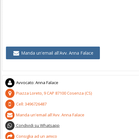
Manda un'email all'Avv. Anna Falace
Avvocato
:
Anna Falace
Piazza Loreto, 9
CAP
87100
Cosenza
(
CS)
Cell:
3496726487
Manda un'email all'Avv. Anna Falace
Condividi su Whatsapp
Consiglia ad un amico