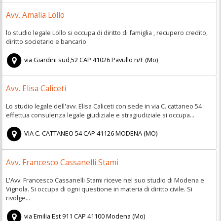
Avv. Amalia Lollo
lo studio legale Lollo si occupa di diritto di famiglia , recupero credito,
diritto societario e bancario
via Giardini sud,52
CAP
41026
Pavullo n/F
(
Mo)
Avv. Elisa Caliceti
Lo studio legale dell'avv. Elisa Caliceti con sede in via C. cattaneo 54
effettua consulenza legale giudiziale e stragiudiziale si occupa...
VIA C. CATTANEO 54
CAP
41126
MODENA
(
MO)
Avv. Francesco Cassanelli Stami
L'Avv. Francesco Cassanelli Stami riceve nel suo studio di Modena e
Vignola. Si occupa di ogni questione in materia di diritto civile. Si
rivolge...
via Emilia Est 911
CAP
41100
Modena
(
Mo)