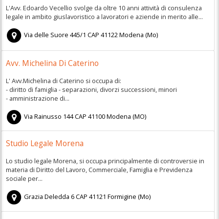
L'Avv. Edoardo Vecellio svolge da oltre 10 anni attività di consulenza
legale in ambito giuslavoristico a lavoratori e aziende in merito alle...
Via delle Suore 445/1
CAP
41122
Modena
(
Mo)
Avv. Michelina Di Caterino
L' Avv.Michelina di Caterino si occupa di:
- diritto di famiglia - separazioni, divorzi successioni, minori
- amministrazione di...
Via Rainusso 144
CAP
41100
Modena
(
MO)
Studio Legale Morena
Lo studio legale Morena, si occupa principalmente di controversie in
materia di Diritto del Lavoro, Commerciale, Famiglia e Previdenza
sociale per...
Grazia Deledda 6
CAP
41121
Formigine
(
Mo)