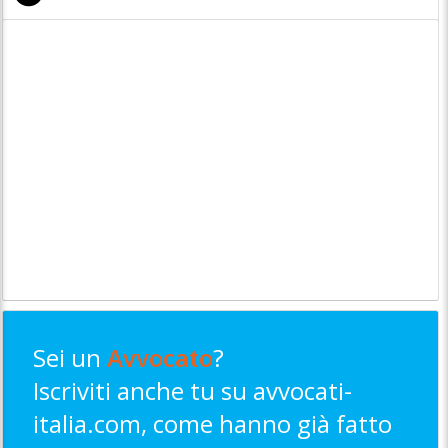
Sei un
Avvocato
?
Iscriviti anche tu su avvocati-
italia.com, come hanno già fatto