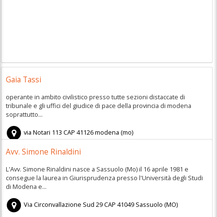
Gaia Tassi
operante in ambito civilistico presso tutte sezioni distaccate di
tribunale e gli uffici del giudice di pace della provincia di modena
soprattutto...
via Notari 113
CAP
41126
modena
(
mo)
Avv. Simone Rinaldini
L'Avv. Simone Rinaldini nasce a Sassuolo (Mo) il 16 aprile 1981 e
consegue la laurea in Giurisprudenza presso l'Università degli Studi
di Modena e...
Via Circonvallazione Sud 29
CAP
41049
Sassuolo
(
MO)