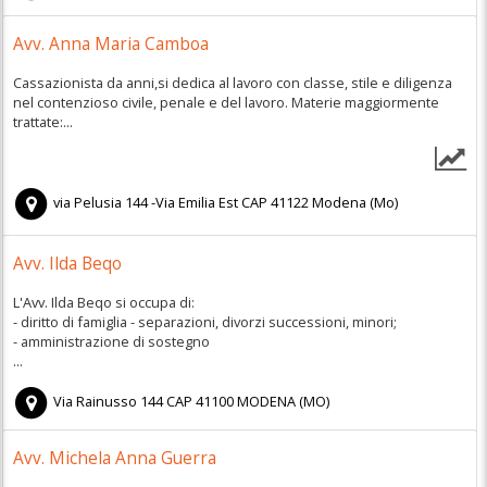
Avv. Anna Maria Camboa
Cassazionista da anni,si dedica al lavoro con classe, stile e diligenza
nel contenzioso civile, penale e del lavoro. Materie maggiormente
trattate:...
via Pelusia 144 -Via Emilia Est
CAP
41122
Modena
(
Mo)
Avv. Ilda Beqo
L'Avv. Ilda Beqo si occupa di:
- diritto di famiglia - separazioni, divorzi successioni, minori;
- amministrazione di sostegno
...
Via Rainusso 144
CAP
41100
MODENA
(
MO)
Avv. Michela Anna Guerra