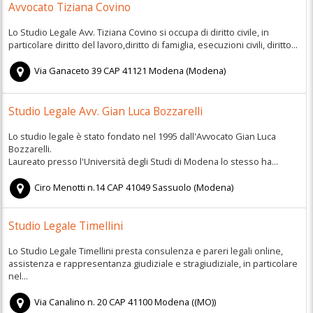
Avvocato Tiziana Covino
Lo Studio Legale Avv. Tiziana Covino si occupa di diritto civile, in
particolare diritto del lavoro,diritto di famiglia, esecuzioni civili, diritto...
Via Ganaceto 39
CAP
41121
Modena
(
Modena)
Studio Legale Avv. Gian Luca Bozzarelli
Lo studio legale è stato fondato nel 1995 dall'Avvocato Gian Luca
Bozzarelli.
Laureato presso l'Università degli Studi di Modena lo stesso ha...
Ciro Menotti n.14
CAP
41049
Sassuolo
(
Modena)
Studio Legale Timellini
Lo Studio Legale Timellini presta consulenza e pareri legali online,
assistenza e rappresentanza giudiziale e stragiudiziale, in particolare
nel...
Via Canalino n. 20
CAP
41100
Modena
(
(MO))