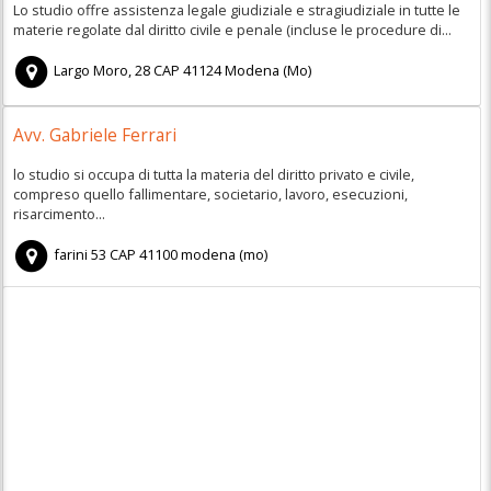
Lo studio offre assistenza legale giudiziale e stragiudiziale in tutte le
materie regolate dal diritto civile e penale (incluse le procedure di...
Largo Moro, 28
CAP
41124
Modena
(
Mo)
Avv. Gabriele Ferrari
lo studio si occupa di tutta la materia del diritto privato e civile,
compreso quello fallimentare, societario, lavoro, esecuzioni,
risarcimento...
farini 53
CAP
41100
modena
(
mo)