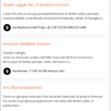
Studio Legale Avv. Francesco Forzoni
L'Avv. Forzoni si occupa prevalentemente di diritto civile e penale,
responsabilità contrattuale ed extracontrattuale, diritto di famiglia e...
Via Madonna del Prato, 42
CAP
52100
AREZZO
(
AR)
Avvocato Raffaella Scoscini
Gentili Colleghi,
sono un Avvocato iscitto nell'Albo Avvocati del Foro di Arezzo.
Mi occupo di diritto penale, civile, del lavoro e...
Via Roman. 7
CAP
52100
Arezzo
(
Ar)
Avv. Marta Ginestroni
Sono un giovane Avvocato che durante il periodo di pratica forense
ha curato la propria preparazione nel ramo del diritto civile, in
particolare...