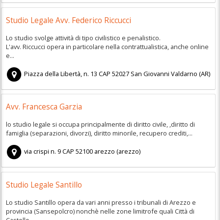
Studio Legale Avv. Federico Riccucci
Lo studio svolge attività di tipo civilistico e penalistico.
L'avv. Riccucci opera in particolare nella contrattualistica, anche online
e...
Piazza della Libertà, n. 13
CAP
52027
San Giovanni Valdarno
(
AR)
Avv. Francesca Garzia
lo studio legale si occupa principalmente di diritto civile, ,diritto di
famiglia (separazioni, divorzi), diritto minorile, recupero crediti,...
via crispi n. 9
CAP
52100
arezzo
(
arezzo)
Studio Legale Santillo
Lo studio Santillo opera da vari anni presso i tribunali di Arezzo e
provincia (Sansepolcro) nonchè nelle zone limitrofe quali Città di
Castello...