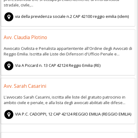
stradale, civile,...
via della previdenza sociale n.2
CAP
42100
reggio emilia
(
idem)
Avv. Claudia Plotino
Avvocato Civilista e Penalista appartentente all'Ordine degli Avvocati di
Reggio Emilia. Iscritta alle Liste dei Difensori d'Ufficio Penale e...
Via A Piccard n. 13
CAP
42124
Reggio Emilia
(
RE)
Avv. Sarah Casarini
L'avvocato Sarah Casarini, iscritta alle liste del gratuito patrocinio in
ambito civile e penale, e alla lista degli avvocati abilitati alle difese...
VIA P.C. CADOPPI, 12
CAP
42124
REGGIO EMILIA
(
REGGIO EMILIA)