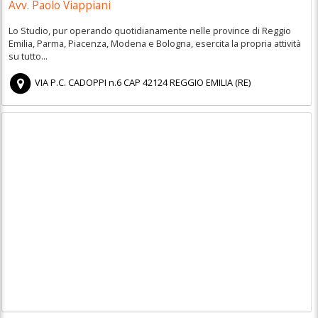
Avv. Paolo Viappiani
Lo Studio, pur operando quotidianamente nelle province di Reggio
Emilia, Parma, Piacenza, Modena e Bologna, esercita la propria attività
su tutto...
VIA P.C. CADOPPI n.6
CAP
42124
REGGIO EMILIA
(
RE)