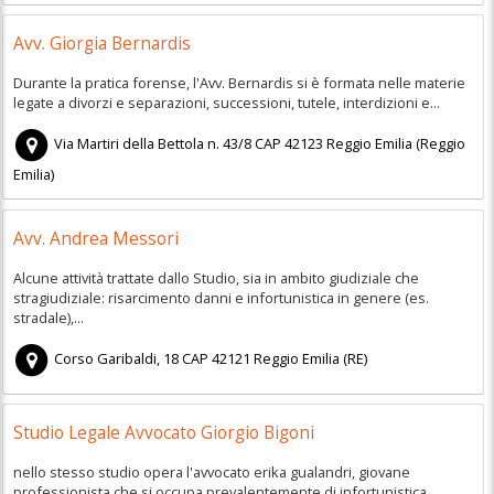
Avv. Giorgia Bernardis
Durante la pratica forense, l'Avv. Bernardis si è formata nelle materie
legate a divorzi e separazioni, successioni, tutele, interdizioni e...
Via Martiri della Bettola n. 43/8
CAP
42123
Reggio Emilia
(
Reggio
Emilia)
Avv. Andrea Messori
Alcune attività trattate dallo Studio, sia in ambito giudiziale che
stragiudiziale: risarcimento danni e infortunistica in genere (es.
stradale),...
Corso Garibaldi, 18
CAP
42121
Reggio Emilia
(
RE)
Studio Legale Avvocato Giorgio Bigoni
nello stesso studio opera l'avvocato erika gualandri, giovane
professionista che si occupa prevalentemente di infortunistica