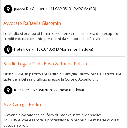
piazza De Gasperi n. 41
CAP
35131
PADOVA
(
PD)
Avvocato Raffaella Giacomin
Lo studio si occupa di fornire assistenza nella materia del recupero
crediti e di risarcimento per danni da responsabilità' civile (sanità,...
Fratelli Cervi, 16
CAP
35043
Monselice
(
Padova)
Studio Legale Gilda Bovo & Ruena Polato
Diritto Civile, in particolare Diritto di Famiglia; Diritto Penale, iscritta alle
Liste della Difesa d'ufficio presso la Corte d'Appello di...
Roma, 15
CAP
35020
Pozzonovo
(
Padova)
Avv. Giorgia Bedin
Giovane avvocatessa del foro di Padova, nata a Monselice il
14.02.1978 che esercita la professione in proprio. Le materie di cui si
occupa sono...