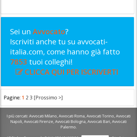
Sei un
Avvocato
?
Iscriviti anche tu su avvocati-
italia.com, come hanno già fatto
7853
tuoi colleghi!
CLICCA QUI PER ISCRIVERTI
Pagine:
1
2
3
[Prossimo >]
I più cercati:
Avvocati Milano
,
Avvocati Roma
,
Avvocati Torino
,
Avvocati
Napoli
,
Avvocati Firenze
,
Avvocati Bologna
,
Avvocati Bari
,
Avvocati
Palermo
.