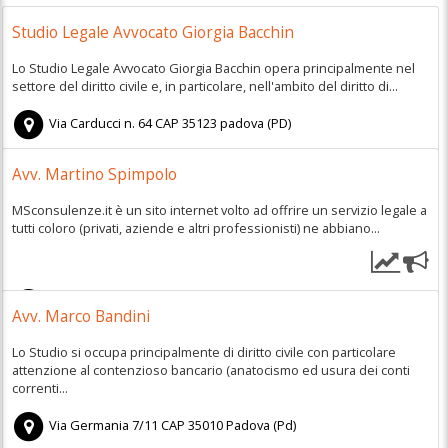
Studio Legale Avvocato Giorgia Bacchin
Lo Studio Legale Avvocato Giorgia Bacchin opera principalmente nel
settore del diritto civile e, in particolare, nell'ambito del diritto di...
Via Carducci n. 64
CAP
35123
padova
(
PD)
Avv. Martino Spimpolo
MSconsulenze.it è un sito internet volto ad offrire un servizio legale a
tutti coloro (privati, aziende e altri professionisti) ne abbiano...
Vicolo Ceresina n. 1
CAP
35030
Caselle di Selvazzano
Avv. Marco Bandini
Dentro
(
Pd)
Lo Studio si occupa principalmente di diritto civile con particolare
attenzione al contenzioso bancario (anatocismo ed usura dei conti
correnti...
Via Germania 7/11
CAP
35010
Padova
(
Pd)