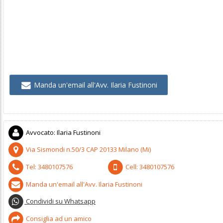
Manda un'email all'Avv. Ilaria Fustinoni
Avvocato
:
Ilaria Fustinoni
Via Sismondi n.50/3
CAP
20133
Milano
(
Mi)
Tel:
3480107576
Cell:
3480107576
Manda un'email all'Avv. Ilaria Fustinoni
Condividi su Whatsapp
Consiglia ad un amico