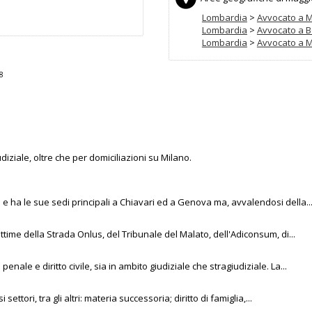
Lombardia
>
Avvocato a M
Lombardia
>
Avvocato a 
Lombardia
>
Avvocato a 
18
iziale, oltre che per domiciliazioni su Milano.
a e ha le sue sedi principali a Chiavari ed a Genova ma, avvalendosi della..
ttime della Strada Onlus, del Tribunale del Malato, dell'Adiconsum, di...
nale e diritto civile, sia in ambito giudiziale che stragiudiziale. La...
ettori, tra gli altri: materia successoria; diritto di famiglia,...