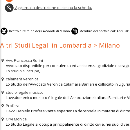
Aggiorna la descrizione o elimina la scheda.
Iscritto all'
Ordine degli Avvocati di Milano
Membro del portale dal:
April 20
Altri Studi Legali in Lombardia > Milano
Avv. Francesca Rufini
Avvocato disponibile per consulenza ed assistenza giudiziale e stragiud
Lo studio si occupa,...
calamarà veronica
Lo Studio dell’Avvocato Veronica Calamarà Barilari è collocato in Liguri
studio legale musicco
l'avv.domenico musicco è legale dell'Associazione Italiana Familiari e Vi
Profera
L'Avv. Daniele Profera vanta esperienza decennale in materia di diritto pe
Orvi Monica
Lo Studio Legale si occupa principalmente di diritto civile, nei suoi diversi s