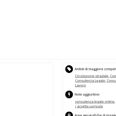
Ambiti di maggiore compet
Circolazione stradale
,
Com
Consulenza Legale
,
Consu
Lavoro
Note aggiuntive:
consulenza legale online
,
/ accetta curricula
Aree geografiche di maggior