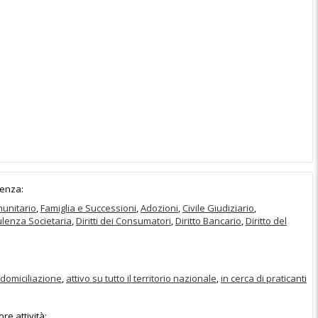
enza:
unitario
,
Famiglia e Successioni
,
Adozioni
,
Civile Giudiziario
,
lenza Societaria
,
Diritti dei Consumatori
,
Diritto Bancario
,
Diritto del
domiciliazione
,
attivo su tutto il territorio nazionale
,
in cerca di praticanti
e attività: