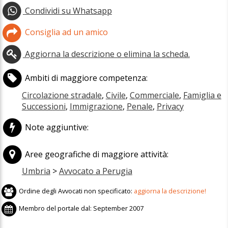
Condividi su Whatsapp
Consiglia ad un amico
Aggiorna la descrizione o elimina la scheda.
Ambiti di maggiore competenza:
Circolazione stradale
,
Civile
,
Commerciale
,
Famiglia e
Successioni
,
Immigrazione
,
Penale
,
Privacy
Note aggiuntive:
Aree geografiche di maggiore attività:
Umbria
>
Avvocato a Perugia
Ordine degli Avvocati non specificato:
aggiorna la descrizione!
Membro del portale dal:
September 2007