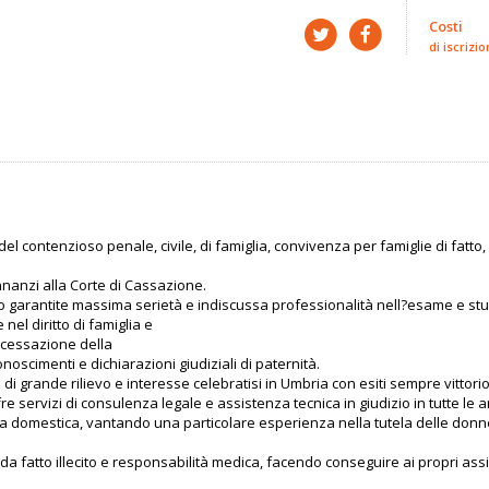
Costi
di iscrizio
 contenzioso penale, civile, di famiglia, convivenza per famiglie di fatto, 
innanzi alla Corte di Cassazione.
 garantite massima serietà e indiscussa professionalità nell?esame e studi
nel diritto di famiglia e
, cessazione della
noscimenti e dichiarazioni giudiziali di paternità.
 di grande rilievo e interesse celebratisi in Umbria con esiti sempre vittoriosi
servizi di consulenza legale e assistenza tecnica in giudizio in tutte le ar
za domestica, vantando una particolare esperienza nella tutela delle donne v
 da fatto illecito e responsabilità medica, facendo conseguire ai propri assis