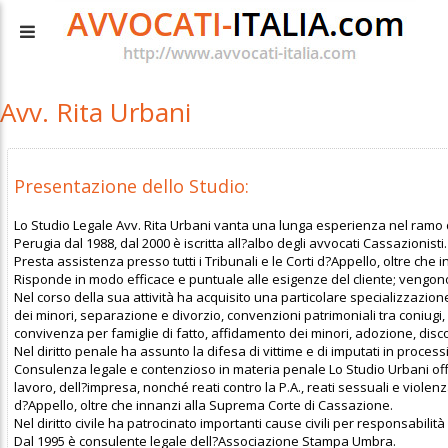
Avv. Rita Urbani
Presentazione dello Studio:
Lo Studio Legale Avv. Rita Urbani vanta una lunga esperienza nel ramo del
Perugia dal 1988, dal 2000 è iscritta all?albo degli avvocati Cassazionisti.
Presta assistenza presso tutti i Tribunali e le Corti d?Appello, oltre che 
Risponde in modo efficace e puntuale alle esigenze del cliente; vengono
Nel corso della sua attività ha acquisito una particolare specializzazione 
dei minori, separazione e divorzio, convenzioni patrimoniali tra coniugi
convivenza per famiglie di fatto, affidamento dei minori, adozione, disco
Nel diritto penale ha assunto la difesa di vittime e di imputati in processi
Consulenza legale e contenzioso in materia penale Lo Studio Urbani offre 
lavoro, dell?impresa, nonché reati contro la P.A., reati sessuali e violen
d?Appello, oltre che innanzi alla Suprema Corte di Cassazione.
Nel diritto civile ha patrocinato importanti cause civili per responsabilità
Dal 1995 è consulente legale dell?Associazione Stampa Umbra.