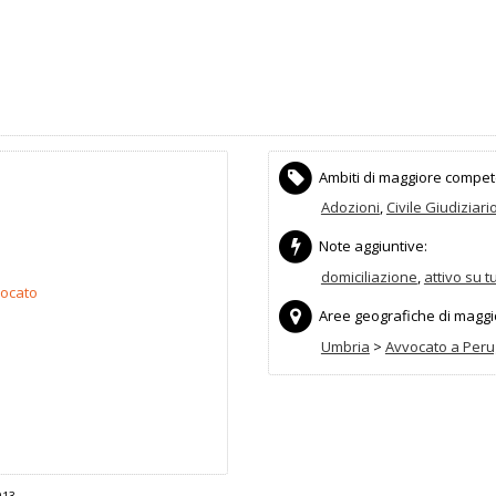
Ambiti di maggiore compet
Adozioni
,
Civile Giudiziari
Note aggiuntive:
domiciliazione
,
attivo su t
vocato
Aree geografiche di maggior
Umbria
>
Avvocato a Peru