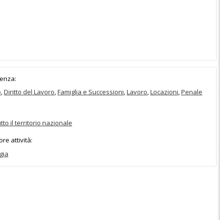
enza:
o
,
Diritto del Lavoro
,
Famiglia e Successioni
,
Lavoro
,
Locazioni
,
Penale
utto il territorio nazionale
e attività:
gia