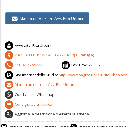
Manda un'email all'Avv. Rita Urbani
Avvocato
:
Rita Urbani
via G. Alessi, n°35
CAP
06122
Perugia
(
Perugia)
Tel:
075/5726666
Fax:
075/5723067
Sito internet dello Studio:
http://www.paginegialle.it/ritaurbaniav
Manda un'email all'Avv. Rita Urbani
Condividi su Whatsapp
Consiglia ad un amico
Aggiorna la descrizione o elimina la scheda.