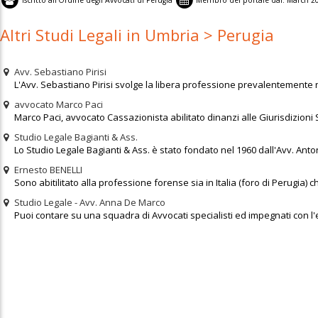
Iscritto all'
Ordine degli Avvocati di Perugia
Membro del portale dal:
March 2
Altri Studi Legali in Umbria > Perugia
Avv. Sebastiano Pirisi
L'Avv. Sebastiano Pirisi svolge la libera professione prevalentemente nel
avvocato Marco Paci
Marco Paci, avvocato Cassazionista abilitato dinanzi alle Giurisdizioni Su
Studio Legale Bagianti & Ass.
Lo Studio Legale Bagianti & Ass. è stato fondato nel 1960 dall'Avv. Anton
Ernesto BENELLI
Sono abitilitato alla professione forense sia in Italia (foro di Perugia) ch
Studio Legale - Avv. Anna De Marco
Puoi contare su una squadra di Avvocati specialisti ed impegnati con l'ecce