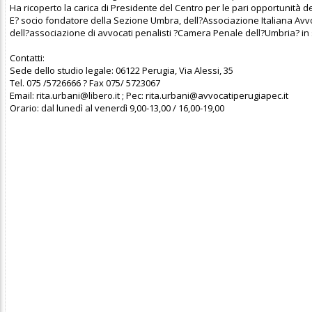
Ha ricoperto la carica di Presidente del Centro per le pari opportunità 
E? socio fondatore della Sezione Umbra, dell?Associazione Italiana Avv
dell?associazione di avvocati penalisti ?Camera Penale dell?Umbria? in se
Contatti:
Sede dello studio legale: 06122 Perugia, Via Alessi, 35
Tel. 075 /5726666 ? Fax 075/ 5723067
Email: rita.urbani@libero.it ; Pec: rita.urbani@avvocatiperugiapec.it
Orario: dal lunedì al venerdì 9,00-13,00 / 16,00-19,00