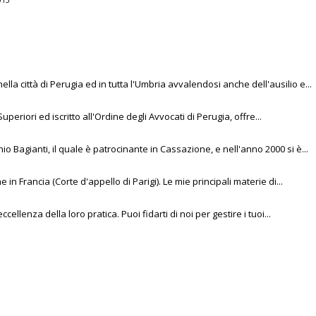
013
la città di Perugia ed in tutta l'Umbria avvalendosi anche dell'ausilio e...
periori ed iscritto all'Ordine degli Avvocati di Perugia, offre...
io Bagianti, il quale è patrocinante in Cassazione, e nell'anno 2000 si è...
e in Francia (Corte d'appello di Parigi). Le mie principali materie di...
llenza della loro pratica. Puoi fidarti di noi per gestire i tuoi...