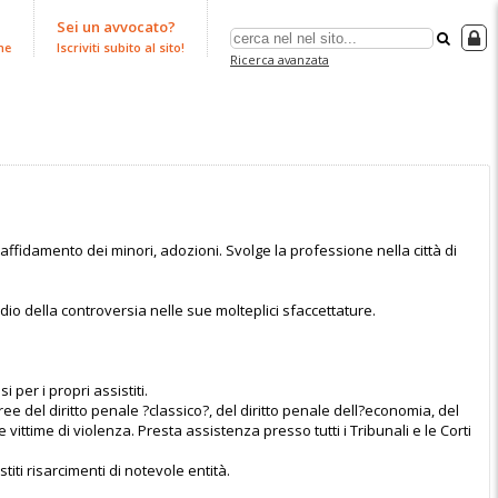
Sei un avvocato?
ne
Iscriviti subito al sito!
Ricerca avanzata
affidamento dei minori, adozioni. Svolge la professione nella città di
o della controversia nelle sue molteplici sfaccettature.
 per i propri assistiti.
ee del diritto penale ?classico?, del diritto penale dell?economia, del
ittime di violenza. Presta assistenza presso tutti i Tribunali e le Corti
titi risarcimenti di notevole entità.