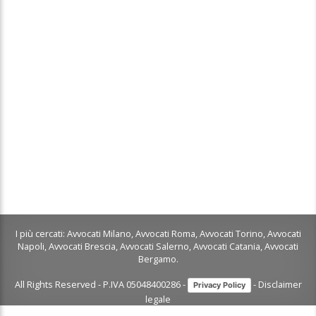
I più cercati:
Avvocati Milano
,
Avvocati Roma
,
Avvocati Torino
,
Avvocati
Napoli
,
Avvocati Brescia
,
Avvocati Salerno
,
Avvocati Catania
,
Avvocati
Bergamo
.
All Rights Reserved - P.IVA 05048400286 -
-
Disclaimer
Privacy Policy
legale