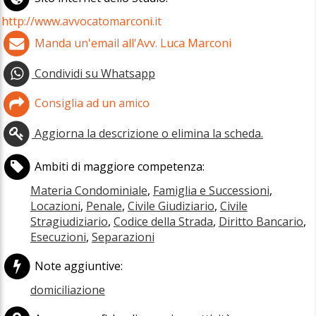
http://www.avvocatomarconi.it
Manda un'email all'Avv. Luca Marconi
Condividi su Whatsapp
Consiglia ad un amico
Aggiorna la descrizione o elimina la scheda.
Ambiti di maggiore competenza:
Materia Condominiale
,
Famiglia e Successioni
,
Locazioni
,
Penale
,
Civile Giudiziario
,
Civile
Stragiudiziario
,
Codice della Strada
,
Diritto Bancario
,
Esecuzioni
,
Separazioni
Note aggiuntive:
domiciliazione