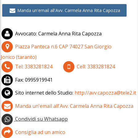
Manda un'email all'Avv. Carmela Anna Rita Capozza
Avvocato
:
Carmela Anna Rita Capozza
Piazza Panteca n.6
CAP
74027
San Giorgio
Jonico
(
taranto)
Tel:
3383281824
Cell:
3383281824
Fax:
0995919941
Sito internet dello Studio:
http://avv.capozza@tele2.it
Manda un'email all'Avv. Carmela Anna Rita Capozza
Condividi su Whatsapp
Consiglia ad un amico