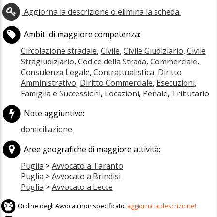
Aggiorna la descrizione o elimina la scheda.
Ambiti di maggiore competenza:
Circolazione stradale
,
Civile
,
Civile Giudiziario
,
Civile
Stragiudiziario
,
Codice della Strada
,
Commerciale
,
Consulenza Legale
,
Contrattualistica
,
Diritto
Amministrativo
,
Diritto Commerciale
,
Esecuzioni
,
Famiglia e Successioni
,
Locazioni
,
Penale
,
Tributario
Note aggiuntive:
domiciliazione
Aree geografiche di maggiore attività:
Puglia
>
Avvocato a Taranto
Puglia
>
Avvocato a Brindisi
Puglia
>
Avvocato a Lecce
Ordine degli Avvocati non specificato:
aggiorna la descrizione!