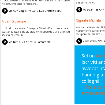
stragiudiziaria in materia di diritto civile ed in particolare
è esperto nelle...
nei seguenti settori: recupero...
oberdan 168
CAP
via XXIV Maggio, 49
CAP
74023
Grottaglie
(
TA)
Gigante Michela
Altieri Giuseppe
avvocato civilista dal 199
Lo Studio legale Avv. Giuseppe Altieri offre consulenza ed
risarcimento danni, infor
assistenza legale, sia giudiziale che stragiudiziale, a privati,
recupero del credito ,...
società ed enti, in...
corso italia, 249
C
Via Nitti n. 2
CAP
74100
Taranto
(
TA)
Sei un
Avv
Iscriviti a
avvocati-i
hanno già 
colleghi!
CLICC
ISCRIVERT