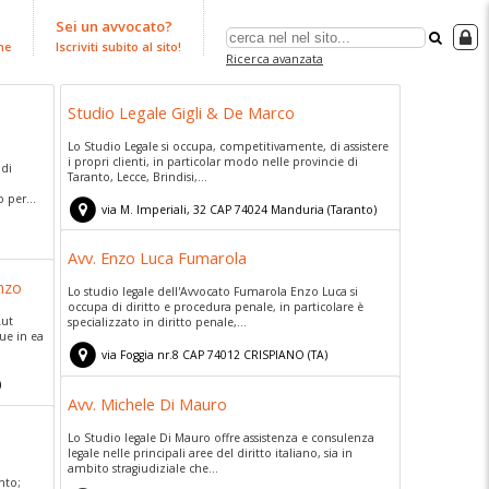
Sei un avvocato?
ne
Iscriviti subito al sito!
Ricerca avanzata
Studio Legale Gigli & De Marco
Lo Studio Legale si occupa, competitivamente, di assistere
i propri clienti, in particolar modo nelle provincie di
 di
Taranto, Lecce, Brindisi,...
o per...
via M. Imperiali, 32
CAP
74024
Manduria
(
Taranto)
Avv. Enzo Luca Fumarola
nzo
Lo studio legale dell'Avvocato Fumarola Enzo Luca si
occupa di diritto e procedura penale, in particolare è
Aut
specializzato in diritto penale,...
ue in ea
via Foggia nr.8
CAP
74012
CRISPIANO
(
TA)
)
Avv. Michele Di Mauro
Lo Studio legale Di Mauro offre assistenza e consulenza
legale nelle principali aree del diritto italiano, sia in
ambito stragiudiziale che...
nto;