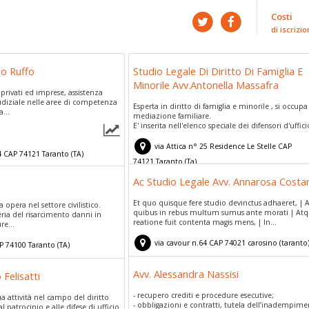
Costi
di iscrizio
io Ruffo
Studio Legale Di Diritto Di Famiglia E
Minorile Avv.Antonella Massafra
 privati ed imprese, assistenza
giudiziale nelle aree di competenza
Esperta in diritto di famiglia e minorile , si occupa
a...
mediazione familiare.
E' inserita nell'elenco speciale dei difensori d'uffici
via Attica n° 25 Residence Le Stelle
CAP
4
CAP
74121
Taranto
(
TA)
74121
Taranto
(
Ta)
Ac Studio Legale Avv. Annarosa Costa
Et quo quisque fere studio devinctus adhaeret, | 
a opera nel settore civilistico.
quibus in rebus multum sumus ante morati | Atq
ria del risarcimento danni in
reatione fuit contenta magis mens, | In...
re...
via cavour n.64
CAP
74021
carosino
(
taranto
P
74100
Taranto
(
TA)
Avv. Alessandra Nassisi
Felisatti
- recupero crediti e procedure esecutive;
 sua attività nel campo del diritto
- obbligazioni e contratti, tutela dell’inadempime
l patrocinio e alle difese di ufficio