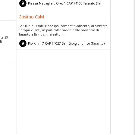
Piazza Medaglie d'Oro, 1
CAP
74100
Taranto
(
Ta)
Cosimo Calvi
Lo Studio Legale si occupa, competitivamente, di assistere
i propri clienti, in particolar modo nelle provincie di
Taranto e Brindisi, nei settori...
ata 29
di
Pio XII n. 7
CAP
74027
San Giorgio Jonico
(
Taranto)