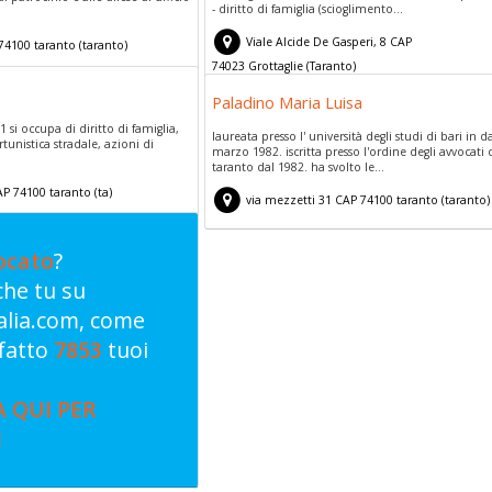
- diritto di famiglia (scioglimento...
Viale Alcide De Gasperi, 8
CAP
74100
taranto
(
taranto)
74023
Grottaglie
(
Taranto)
Paladino Maria Luisa
1 si occupa di diritto di famiglia,
laureata presso l' università degli studi di bari in d
tunistica stradale, azioni di
marzo 1982. iscritta presso l'ordine degli avvocati 
taranto dal 1982. ha svolto le...
AP
74100
taranto
(
ta)
via mezzetti 31
CAP
74100
taranto
(
taranto)
ocato
?
nche tu su
talia.com, come
fatto
7853
tuoi
A QUI PER
I