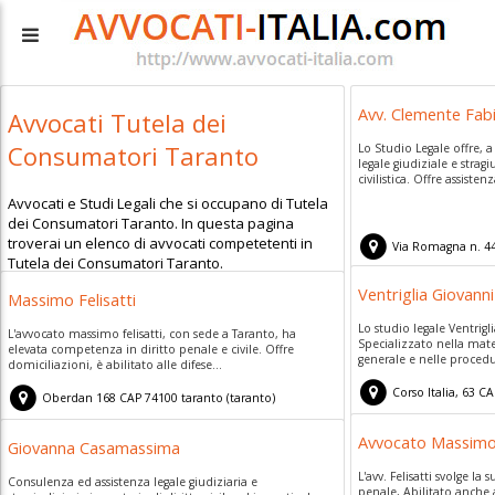
Avv. Clemente Fab
Avvocati Tutela dei
Consumatori Taranto
Lo Studio Legale offre, a
legale giudiziale e stra
civilistica. Offre assistenz
Avvocati e Studi Legali che si occupano di Tutela
dei Consumatori Taranto. In questa pagina
troverai un elenco di avvocati competetenti in
Via Romagna n. 4
Tutela dei Consumatori Taranto.
Ventriglia Giovanni
Massimo Felisatti
Lo studio legale Ventrigli
L'avvocato massimo felisatti, con sede a Taranto, ha
Specializzato nella mate
elevata competenza in diritto penale e civile. Offre
generale e nelle procedu
domiciliazioni, è abilitato alle difese...
Corso Italia, 63
CA
Oberdan 168
CAP
74100
taranto
(
taranto)
Avvocato Massimo 
Giovanna Casamassima
L'avv. Felisatti svolge la
Consulenza ed assistenza legale giudiziaria e
penale, Abilitato anche a