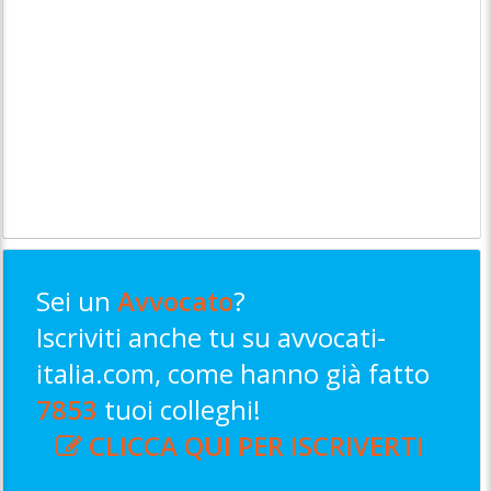
Sei un
Avvocato
?
Iscriviti anche tu su avvocati-
italia.com, come hanno già fatto
7853
tuoi colleghi!
CLICCA QUI PER ISCRIVERTI