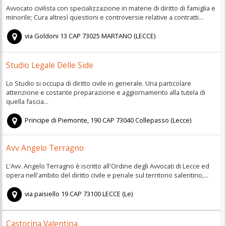
Avvocato civilista con specializzazione in materie di diritto di famiglia e
minorile; Cura altresì questioni e controversie relative a contratti...
via Goldoni 13
CAP
73025
MARTANO
(
LECCE)
Studio Legale Delle Side
Lo Studio si occupa di diritto civile in generale. Una particolare
attenzione e costante preparazione e aggiornamento alla tutela di
quella fascia...
Principe di Piemonte, 190
CAP
73040
Collepasso
(
Lecce)
Avv Angelo Terragno
L'Avv. Angelo Terragno è iscritto all'Ordine degli Avvocati di Lecce ed
opera nell'ambito del diritto civile e penale sul territorio salentino,...
via paisiello 19
CAP
73100
LECCE
(
Le)
Castorina Valentina