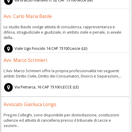
via braccio martello n. 02
CAP
73100
lecce
(
le)
Avv. Carlo Maria Basile
Lo studio Basile svolge attività di consulenza, rappresentanza e
difesa, stragiudiziale e giudiziale, in ambito civile e penale, si avvale
della...
Viale Ugo Foscolo 14
CAP
73100
Lecce
(
LE)
Avv. Marco Scrimieri
L'Avv. Marco Scrimieri offre la propria professionalità nei seguenti
ambiti: Diritto Civile, Diritto dei Consumatori, Divorzi e Separazioni,...
Via Petrarca, 16
CAP
73100
LECCE
(
LE)
Avvocato Gianluca Longo
Preg.mi Colleghi, sono disponibile per domiciliazione, sostituzioni
udienze ed attività di cancelleria presso il tribunale di Lecce e
sezioni...