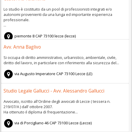
Lo studio è costituito da un pool di professionisti integrati e/o
autonomi provenienti da una lunga ed importante esperienza
professionale.
...
piemonte 8
CAP
73100
lecce
(
lecce)
Avv. Anna Baglivo
Si occupa di diritto amministrativo, urbanistico, ambientale, civile,
diritto del lavoro, in particolare con riferimento alla sicurezza del...
via Augusto Imperatore
CAP
73100
Lecce
(
LE)
Studio Legale Gallucci - Avv. Alessandro Gallucci
Avvocato, iscritto all'Ordine degli avvocati di Lecce ( tessera n.
219/07/A ) dall’ ottobre 2007.
Ha ottenuto il diploma di frequentazione...
via di Porcigliano 46
CAP
73100
Lecce
(
Lecce)