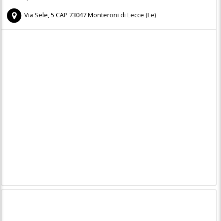
Via Sele, 5
CAP
73047
Monteroni di Lecce
(
Le)