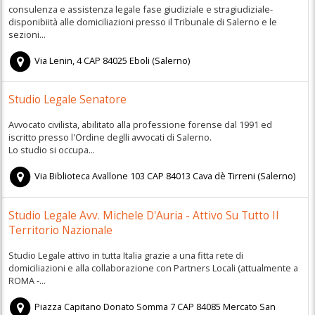
consulenza e assistenza legale fase giudiziale e stragiudiziale-
disponibiità alle domiciliazioni presso il Tribunale di Salerno e le
sezioni...
Via Lenin, 4
CAP
84025
Eboli
(
Salerno)
Studio Legale Senatore
Avvocato civilista, abilitato alla professione forense dal 1991 ed
iscritto presso l'Ordine deglli avvocati di Salerno.
Lo studio si occupa...
Via Biblioteca Avallone 103
CAP
84013
Cava dè Tirreni
(
Salerno)
Studio Legale Avv. Michele D'Auria - Attivo Su Tutto Il
Territorio Nazionale
Studio Legale attivo in tutta Italia grazie a una fitta rete di
domiciliazioni e alla collaborazione con Partners Locali (attualmente a
ROMA -...
Piazza Capitano Donato Somma 7
CAP
84085
Mercato San