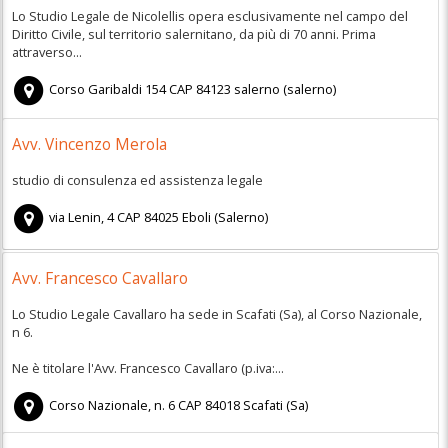
Lo Studio Legale de Nicolellis opera esclusivamente nel campo del
Diritto Civile, sul territorio salernitano, da più di 70 anni. Prima
attraverso...
Corso Garibaldi 154
CAP
84123
salerno
(
salerno)
Avv. Vincenzo Merola
studio di consulenza ed assistenza legale
via Lenin, 4
CAP
84025
Eboli
(
Salerno)
Avv. Francesco Cavallaro
Lo Studio Legale Cavallaro ha sede in Scafati (Sa), al Corso Nazionale,
n 6.
Ne è titolare l'Avv. Francesco Cavallaro (p.iva:...
Corso Nazionale, n. 6
CAP
84018
Scafati
(
Sa)