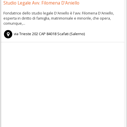
Studio Legale Avv. Filomena D'Aniello
Fondatrice dello studio legale D'Aniello è l'avv. Filomena D'Aniello,
esperta in diritto di famiglia, matrimoniale e minorile, che opera,
comunque,...
via Trieste 202
CAP
84018
Scafati
(
Salerno)