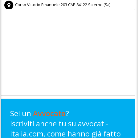
Corso Vittorio Emanuele 203
CAP
84122
Salerno
(
Sa)
Sei un
Avvocato
?
Iscriviti anche tu su avvocati-
italia.com, come hanno già fatto