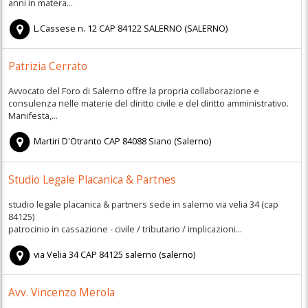
anni in matera...
L.Cassese n. 12
CAP
84122
SALERNO
(
SALERNO)
Patrizia Cerrato
Avvocato del Foro di Salerno offre la propria collaborazione e
consulenza nelle materie del diritto civile e del diritto amministrativo.
Manifesta,...
Martiri D'Otranto
CAP
84088
Siano
(
Salerno)
Studio Legale Placanica & Partnes
studio legale placanica & partners sede in salerno via velia 34 (cap
84125)
patrocinio in cassazione - civile / tributario / implicazioni...
via Velia 34
CAP
84125
salerno
(
salerno)
Avv. Vincenzo Merola