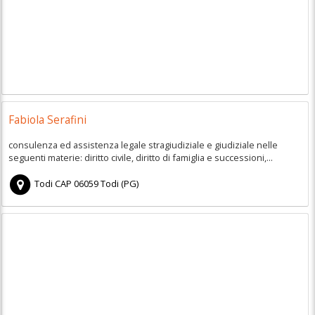
Fabiola Serafini
consulenza ed assistenza legale stragiudiziale e giudiziale nelle
seguenti materie: diritto civile, diritto di famiglia e successioni,...
Todi
CAP
06059
Todi
(
PG)