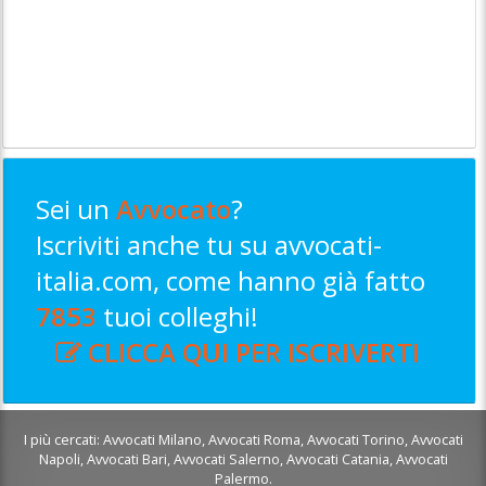
Sei un
Avvocato
?
Iscriviti anche tu su avvocati-
italia.com, come hanno già fatto
7853
tuoi colleghi!
CLICCA QUI PER ISCRIVERTI
I più cercati:
Avvocati Milano
,
Avvocati Roma
,
Avvocati Torino
,
Avvocati
Napoli
,
Avvocati Bari
,
Avvocati Salerno
,
Avvocati Catania
,
Avvocati
Palermo
.