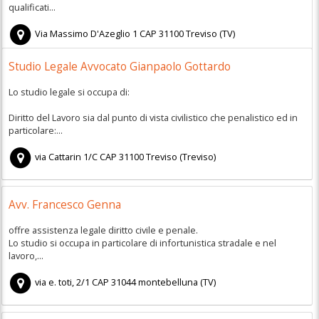
qualificati...
Via Massimo D'Azeglio 1
CAP
31100
Treviso
(
TV)
Studio Legale Avvocato Gianpaolo Gottardo
Lo studio legale si occupa di:
Diritto del Lavoro sia dal punto di vista civilistico che penalistico ed in
particolare:...
via Cattarin 1/C
CAP
31100
Treviso
(
Treviso)
Avv. Francesco Genna
offre assistenza legale diritto civile e penale.
Lo studio si occupa in particolare di infortunistica stradale e nel
lavoro,...
via e. toti, 2/1
CAP
31044
montebelluna
(
TV)