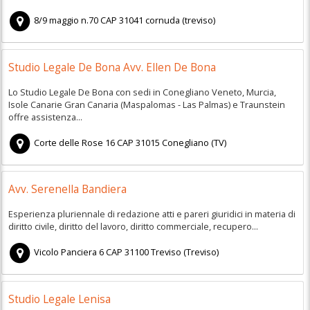
8/9 maggio n.70
CAP
31041
cornuda
(
treviso)
Studio Legale De Bona Avv. Ellen De Bona
Lo Studio Legale De Bona con sedi in Conegliano Veneto, Murcia,
Isole Canarie Gran Canaria (Maspalomas - Las Palmas) e Traunstein
offre assistenza...
Corte delle Rose 16
CAP
31015
Conegliano
(
TV)
Avv. Serenella Bandiera
Esperienza pluriennale di redazione atti e pareri giuridici in materia di
diritto civile, diritto del lavoro, diritto commerciale, recupero...
Vicolo Panciera 6
CAP
31100
Treviso
(
Treviso)
Studio Legale Lenisa