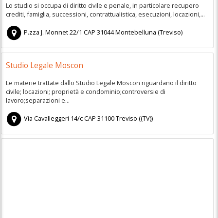
Lo studio si occupa di diritto civile e penale, in particolare recupero
crediti, famiglia, successioni, contrattualistica, esecuzioni, locazioni,...
P.zza J. Monnet 22/1
CAP
31044
Montebelluna
(
Treviso)
Studio Legale Moscon
Le materie trattate dallo Studio Legale Moscon riguardano il diritto
civile; locazioni; proprietà e condominio;controversie di
lavoro;separazioni e...
Via Cavalleggeri 14/c
CAP
31100
Treviso
(
(TV))