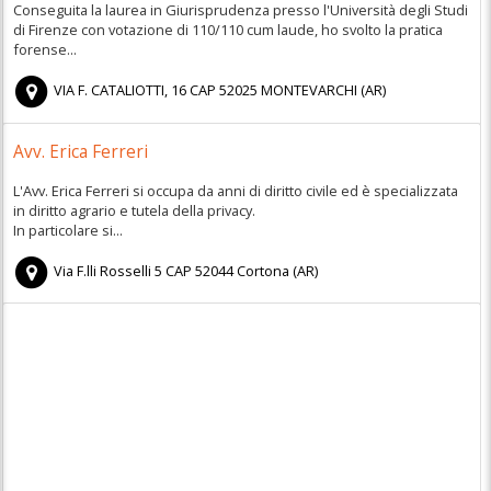
Conseguita la laurea in Giurisprudenza presso l'Università degli Studi
di Firenze con votazione di 110/110 cum laude, ho svolto la pratica
forense...
VIA F. CATALIOTTI, 16
CAP
52025
MONTEVARCHI
(
AR)
Avv. Erica Ferreri
L'Avv. Erica Ferreri si occupa da anni di diritto civile ed è specializzata
in diritto agrario e tutela della privacy.
In particolare si...
Via F.lli Rosselli 5
CAP
52044
Cortona
(
AR)