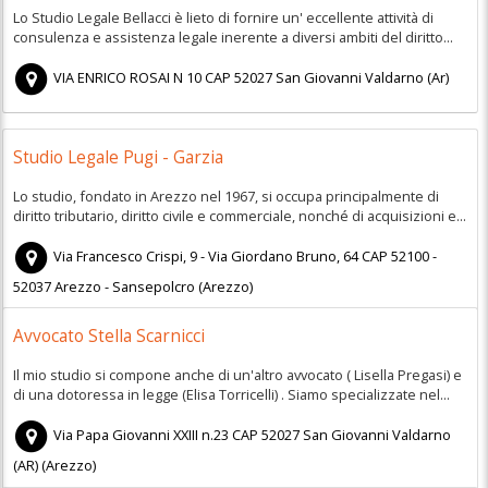
Lo Studio Legale Bellacci è lieto di fornire un' eccellente attività di
consulenza e assistenza legale inerente a diversi ambiti del diritto...
VIA ENRICO ROSAI N 10
CAP
52027
San Giovanni Valdarno
(
Ar)
Studio Legale Pugi - Garzia
Lo studio, fondato in Arezzo nel 1967, si occupa principalmente di
diritto tributario, diritto civile e commerciale, nonché di acquisizioni e...
Via Francesco Crispi, 9 - Via Giordano Bruno, 64
CAP
52100 -
52037
Arezzo - Sansepolcro
(
Arezzo)
Avvocato Stella Scarnicci
Il mio studio si compone anche di un'altro avvocato ( Lisella Pregasi) e
di una dotoressa in legge (Elisa Torricelli) . Siamo specializzate nel...
Via Papa Giovanni XXIII n.23
CAP
52027
San Giovanni Valdarno
(AR)
(
Arezzo)