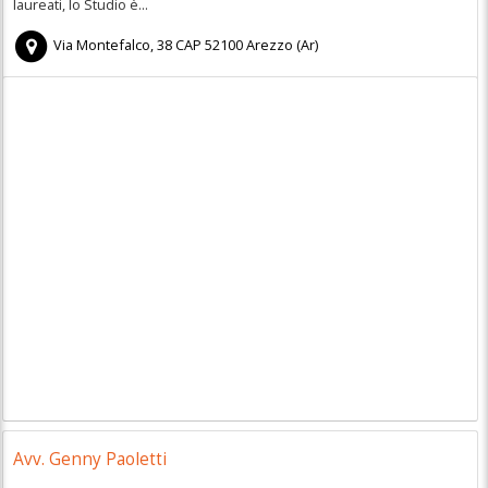
laureati, lo Studio è...
Via Montefalco, 38
CAP
52100
Arezzo
(
Ar)
Avv. Genny Paoletti