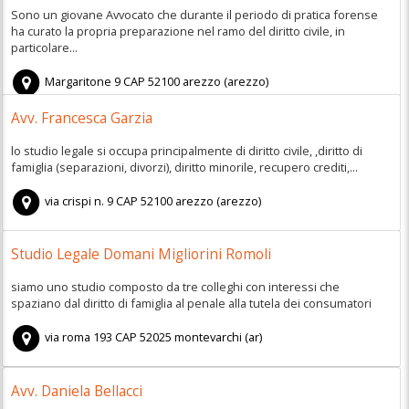
Sono un giovane Avvocato che durante il periodo di pratica forense
ha curato la propria preparazione nel ramo del diritto civile, in
particolare...
Margaritone 9
CAP
52100
arezzo
(
arezzo)
Avv. Francesca Garzia
lo studio legale si occupa principalmente di diritto civile, ,diritto di
famiglia (separazioni, divorzi), diritto minorile, recupero crediti,...
via crispi n. 9
CAP
52100
arezzo
(
arezzo)
Studio Legale Domani Migliorini Romoli
siamo uno studio composto da tre colleghi con interessi che
spaziano dal diritto di famiglia al penale alla tutela dei consumatori
via roma 193
CAP
52025
montevarchi
(
ar)
Avv. Daniela Bellacci