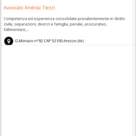
Avvocato Andrea Tiezzi
Competenza ed esperienza consolidate prevalentemente in diritto
civile, separazioni, divorzi e famiglia, penale, assicurativo,
fallimentare,...
G.Monaco n°92
CAP
52100
Arezzo
(
Ar)