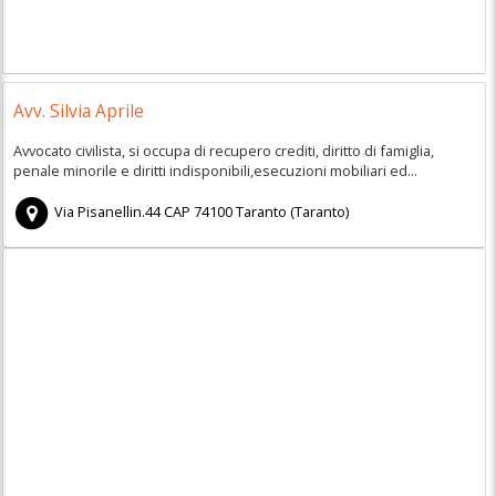
Avv. Silvia Aprile
Avvocato civilista, si occupa di recupero crediti, diritto di famiglia,
penale minorile e diritti indisponibili,esecuzioni mobiliari ed...
Via Pisanellin.44
CAP
74100
Taranto
(
Taranto)