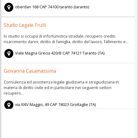
oberdan 168
CAP
74100
taranto
(
taranto)
Studio Legale Frulli
lo studio si occupa di infortunistica stradale, recupero crediti,
risarcimento danni, diritto di famiglia, diritto del lavoro, fallimento e...
Viale Magna Grecia 420/B
CAP
74121
Taranto
(
TA)
Giovanna Casamassima
Consulenza ed assistenza legale giudiziaria e stragiudiziaria in
materia di diritto civile ed in particolare nei seguenti settori:
recupero...
via XXIV Maggio, 49
CAP
74023
Grottaglie
(
TA)