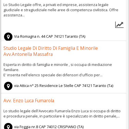
Lo Studio Legale offre, a privati ed imprese, assistenza legale
giudiziale e stragiudiziale nelle aree di competenza civilistica. Offre
assistenza...
Via Romagna n. 44
CAP
74121
Taranto
(
TA)
Studio Legale Di Diritto Di Famiglia E Minorile
Avv.Antonella Massafra
Esperta in diritto di famiglia e minorile , si occupa di mediazione
familiare.
E' inserita nell'elenco speciale dei difensori d'ufficio per...
via Attica n° 25 Residence Le Stelle
CAP
74121
Taranto
(
Ta)
Avv. Enzo Luca Fumarola
Lo studio legale dell'Avvocato Fumarola Enzo Luca si occupa di diritto
e procedura penale, in particolare è specializzato in diritto penale,...
via Foggia nr.8
CAP
74012
CRISPIANO
(
TA)