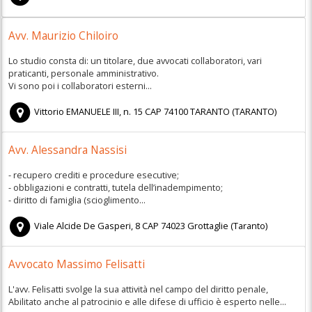
Avv. Maurizio Chiloiro
Lo studio consta di: un titolare, due avvocati collaboratori, vari
praticanti, personale amministrativo.
Vi sono poi i collaboratori esterni...
Vittorio EMANUELE III, n. 15
CAP
74100
TARANTO
(
TARANTO)
Avv. Alessandra Nassisi
- recupero crediti e procedure esecutive;
- obbligazioni e contratti, tutela dell’inadempimento;
- diritto di famiglia (scioglimento...
Viale Alcide De Gasperi, 8
CAP
74023
Grottaglie
(
Taranto)
Avvocato Massimo Felisatti
L'avv. Felisatti svolge la sua attività nel campo del diritto penale,
Abilitato anche al patrocinio e alle difese di ufficio è esperto nelle...