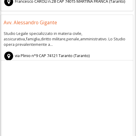
Francesco CAROLI n.28
CAP
74015
MARTINA FRANCA
(
Taranto)
Avv. Alessandro Gigante
Studio Legale specializzato in materia civile,
assicurativa,famiglia,diritto militare,penale,amministrativo. Lo Studio
opera prevalentemente a...
via Plinio n°9
CAP
74121
Taranto
(
Taranto)