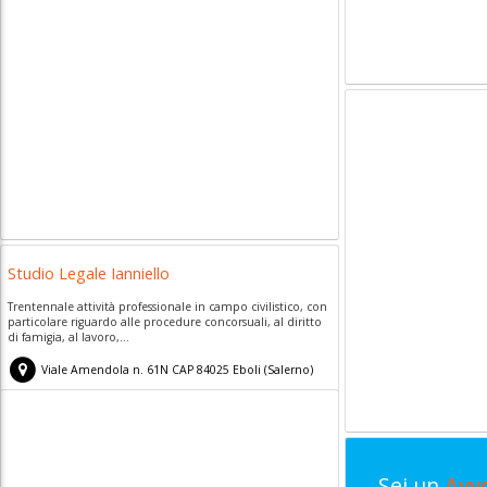
Studio Legale Ianniello
Trentennale attività professionale in campo civilistico, con
particolare riguardo alle procedure concorsuali, al diritto
di famigia, al lavoro,...
Viale Amendola n. 61N
CAP
84025
Eboli
(
Salerno)
Sei un
Avv