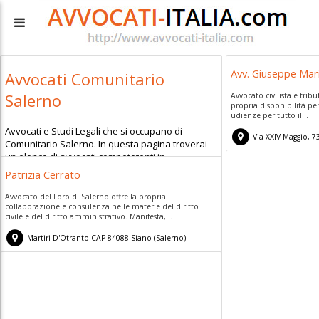
Avv. Giuseppe Mar
Avvocati Comunitario
Salerno
Avvocato civilista e tribu
propria disponibilità per
udienze per tutto il...
Avvocati e Studi Legali che si occupano di
Via XXIV Maggio, 7
Comunitario Salerno. In questa pagina troverai
un elenco di avvocati competetenti in
Comunitario Salerno.
Patrizia Cerrato
Avvocato del Foro di Salerno offre la propria
collaborazione e consulenza nelle materie del diritto
civile e del diritto amministrativo. Manifesta,...
Martiri D'Otranto
CAP
84088
Siano
(
Salerno)