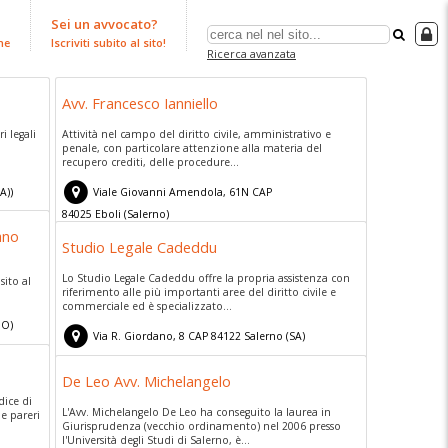
Sei un avvocato?
ne
Iscriviti subito al sito!
Ricerca avanzata
Avv. Francesco Ianniello
i legali
Attività nel campo del diritto civile, amministrativo e
penale, con particolare attenzione alla materia del
recupero crediti, delle procedure...
A))
Viale Giovanni Amendola, 61N
CAP
84025
Eboli
(
Salerno)
ano
Studio Legale Cadeddu
Lo Studio Legale Cadeddu offre la propria assistenza con
sito al
riferimento alle più importanti aree del diritto civile e
commerciale ed è specializzato...
NO)
Via R. Giordano, 8
CAP
84122
Salerno
(
SA)
De Leo Avv. Michelangelo
dice di
L'Avv. Michelangelo De Leo ha conseguito la laurea in
 e pareri
Giurisprudenza (vecchio ordinamento) nel 2006 presso
l'Università degli Studi di Salerno, è...