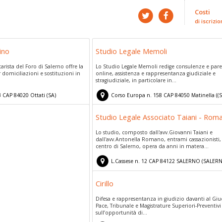
Costi
di iscrizio
ino
Studio Legale Memoli
tarista del Foro di Salerno offre la
Lo Studio Legale Memoli redige consulenze e parer
 domiciliazioni e sostituzioni in
online, assistenza e rappresentanza giudiziale e
stragiudiziale, in particolare in...
3
CAP
84020
Ottati
(
SA)
Corso Europa n. 158
CAP
84050
Matinella
(
(S
Studio Legale Associato Taiani - Rom
Lo studio, composto dall'avv.Giovanni Taiani e
dall'avv.Antonella Romano, entrami cassazionisti, 
centro di Salerno, opera da anni in matera...
L.Cassese n. 12
CAP
84122
SALERNO
(
SALER
Cirillo
Difesa e rappresentanza in giudizio davanti al Giu
Pace, Tribunale e Magistrature Superiori-Preventivi
sull’opportunità di...