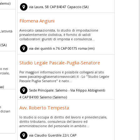
alerno)
via Laura, 58
CAP
84047
Capaccio
(
SA)
Filomena Angiuni
Avvocato cassazionista, lo studio di impostazione
'attività
prevalentemente civilistica, è fornito di validi
collaboratori: giuristi di impresa e consulenza...
(
SA)
via dei quintili n.76
CAP
00175
roma
(
rm)
Studio Legale Pascale-Puglia-Senatore
to nei
Per maggiori informazioni è possibile collegarsi al sito
rciale,
www.pascalepugliasenatoreavvocati.it - Lo "Studio Legale
Pascale Puglia Senatore" è nato...
sa)
Sede Principale: Salerno - Via Filippo Abbignenti
4
CAP
84100
Salerno
(
Salerno)
Avv. Roberto Tempesta
o
diziari
lo studio si occupa di diritto del lavoro e previdenziale,
diritto tributario, consulenza del lavoro ed
amministrazione del personale in ambito...
via Claudio Guerdile 22/c
CAP