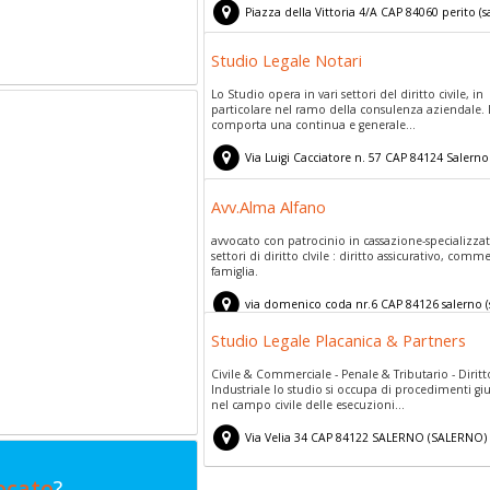
Piazza della Vittoria 4/A
CAP
84060
perito
(
s
Studio Legale Notari
Lo Studio opera in vari settori del diritto civile, in
particolare nel ramo della consulenza aziendale. L
comporta una continua e generale...
Via Luigi Cacciatore n. 57
CAP
84124
Salerno
Avv.Alma Alfano
avvocato con patrocinio in cassazione-specializza
settori di diritto cIvile : diritto assicurativo, comme
famiglia.
via domenico coda nr.6
CAP
84126
salerno
(
Studio Legale Placanica & Partners
Civile & Commerciale - Penale & Tributario - Diritt
Industriale lo studio si occupa di procedimenti giu
nel campo civile delle esecuzioni...
Via Velia 34
CAP
84122
SALERNO
(
SALERNO)
ocato
?