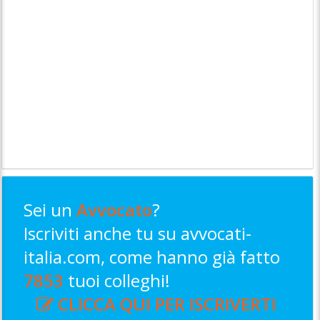
Sei un
Avvocato
?
Iscriviti anche tu su avvocati-
italia.com, come hanno già fatto
7853
tuoi colleghi!
CLICCA QUI PER ISCRIVERTI