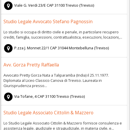
Viale G. Verdi 23/E
CAP
31100
Treviso
(
Treviso)
Studio Legale Avvocato Stefano Pagnossin
Lo studio si occupa di diritto civile e penale, in particolare recupero
crediti, famiglia, successioni, contrattualistica, esecuzioni, locazioni,...
P.zza J. Monnet 22/1
CAP
31044
Montebelluna
(
Treviso)
Avv. Gorza Pretty Raffaella
Avvocato Pretty Gorza Nata a Taliparamba (India) il 25.11.1977.
Diplomata al Liceo Classico Canova di Treviso. Laureata in
Giurisprudenza presso...
Via Tofane, 4
CAP
31100
Treviso
(
Treviso)
Studio Legale Associato Cittolin & Mazzero
Lo Studio Legale Associato Cittolin & Mazzero fornisce consulenza e
assistenza legale, giudiziale e stragiudiziale, in materia civile, e...