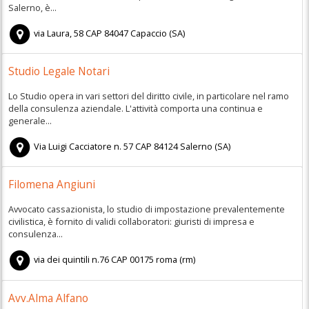
Salerno, è...
via Laura, 58
CAP
84047
Capaccio
(
SA)
Studio Legale Notari
Lo Studio opera in vari settori del diritto civile, in particolare nel ramo
della consulenza aziendale. L'attività comporta una continua e
generale...
Via Luigi Cacciatore n. 57
CAP
84124
Salerno
(
SA)
Filomena Angiuni
Avvocato cassazionista, lo studio di impostazione prevalentemente
civilistica, è fornito di validi collaboratori: giuristi di impresa e
consulenza...
via dei quintili n.76
CAP
00175
roma
(
rm)
Avv.Alma Alfano