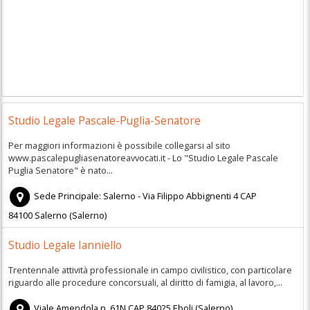
Studio Legale Pascale-Puglia-Senatore
Per maggiori informazioni è possibile collegarsi al sito
www.pascalepugliasenatoreavvocati.it - Lo "Studio Legale Pascale
Puglia Senatore" è nato...
Sede Principale: Salerno - Via Filippo Abbignenti 4
CAP
84100
Salerno
(
Salerno)
Studio Legale Ianniello
Trentennale attività professionale in campo civilistico, con particolare
riguardo alle procedure concorsuali, al diritto di famigia, al lavoro,...
Viale Amendola n. 61N
CAP
84025
Eboli
(
Salerno)