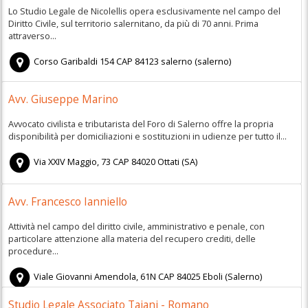
Lo Studio Legale de Nicolellis opera esclusivamente nel campo del
Diritto Civile, sul territorio salernitano, da più di 70 anni. Prima
attraverso...
Corso Garibaldi 154
CAP
84123
salerno
(
salerno)
Avv. Giuseppe Marino
Avvocato civilista e tributarista del Foro di Salerno offre la propria
disponibilità per domiciliazioni e sostituzioni in udienze per tutto il...
Via XXIV Maggio, 73
CAP
84020
Ottati
(
SA)
Avv. Francesco Ianniello
Attività nel campo del diritto civile, amministrativo e penale, con
particolare attenzione alla materia del recupero crediti, delle
procedure...
Viale Giovanni Amendola, 61N
CAP
84025
Eboli
(
Salerno)
Studio Legale Associato Taiani - Romano