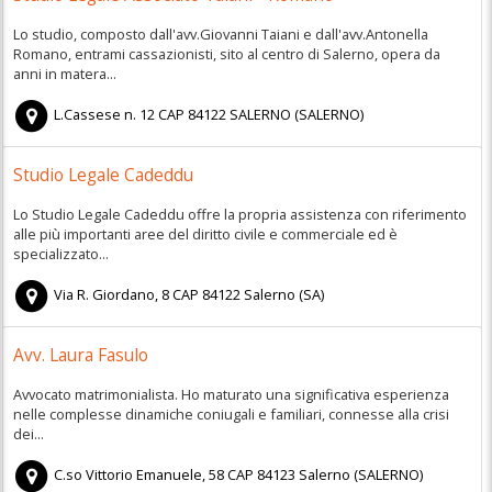
Lo studio, composto dall'avv.Giovanni Taiani e dall'avv.Antonella
Romano, entrami cassazionisti, sito al centro di Salerno, opera da
anni in matera...
L.Cassese n. 12
CAP
84122
SALERNO
(
SALERNO)
Studio Legale Cadeddu
Lo Studio Legale Cadeddu offre la propria assistenza con riferimento
alle più importanti aree del diritto civile e commerciale ed è
specializzato...
Via R. Giordano, 8
CAP
84122
Salerno
(
SA)
Avv. Laura Fasulo
Avvocato matrimonialista. Ho maturato una significativa esperienza
nelle complesse dinamiche coniugali e familiari, connesse alla crisi
dei...
C.so Vittorio Emanuele, 58
CAP
84123
Salerno
(
SALERNO)