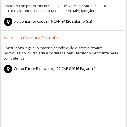
avvocato con patrocinio in cassazione-specializzato nei settori di
diritto cIvile : diritto assicurativo, commerciale, famiglia.
via domenico coda nr.6
CAP
84126
salerno
(
sa)
Avvocato Gianluca Granato
Consulenza legale in materia penale civile e amministrativa.
Domiciliazioni giudiziarie e societarie per il territorio rientrante nella
competenza...
Corso Ettore Padovano, 132
CAP
84016
Pagani
(
Sa)