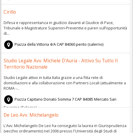
Cirillo
Difesa e rappresentanza in giudizio davanti al Giudice di Pace,
Tribunale e Magistrature Superiori-Preventivi e pareri sull’opportunità
di...
Piazza della Vittoria 4/A
CAP
84060
perito
(
salerno)
Studio Legale Avv. Michele D'Auria - Attivo Su Tutto Il
Territorio Nazionale
Studio Legale attivo in tutta Italia grazie a una fitta rete di
domiciliazioni e alla collaborazione con Partners Locali (attualmente a
ROMA -...
Piazza Capitano Donato Somma 7
CAP
84085
Mercato San
Severino
(
Salerno)
De Leo Avv. Michelangelo
L'Avv. Michelangelo De Leo ha conseguito la laurea in Giurisprudenza
(vecchio ordinamento) nel 2006 presso l'Università degli Studi di