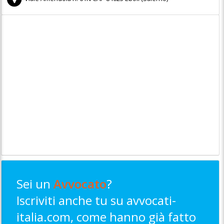
Sei un
Avvocato
?
Iscriviti anche tu su avvocati-
italia.com, come hanno già fatto