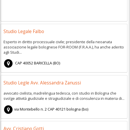
Studio Legale Falbo
Esperto in diritto processuale civile; presidente della neoanata
associazione legale bolognese FOR-ROOM (F.R.A.A.), ha anche aderito
agli Studi...
CAP
40052
BARICELLA
(
BO)
Studio Legle Avv. Alessandra Zanussi
avvocato civilista, madrelingua tedesca, con studio in Bologna che
svolge attività giudiziale e stragiudiziale e di consulenza in materia di...
via Montebello n. 2
CAP
40121
bologna
(
bo)
Avv. Cristiano Gotti