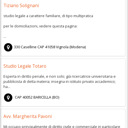
Tiziano Solignani
studio legale a carattere familiare, di tipo multipratica
per le domiciliazioni, vedere questa pagina:
...
330 Caselline
CAP
41058
Vignola
(
Modena)
Studio Legale Totaro
Esperta in diritto penale, e non solo; già ricercatrice universitaria e
pubblicista di detta materia; insegna in istituto privato accademico;
ha...
CAP
40052
BARICELLA
(
BO)
Avv. Margherita Pavoni
Mi occupo principalmente di diritto civile e commerciale in particolare