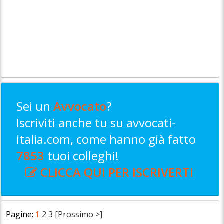
Sei un
Avvocato
?
Iscriviti anche tu su avvocati-
italia.com, come hanno già fatto
7853
tuoi colleghi!
CLICCA QUI PER ISCRIVERTI
Pagine:
1
2
3
[Prossimo >]