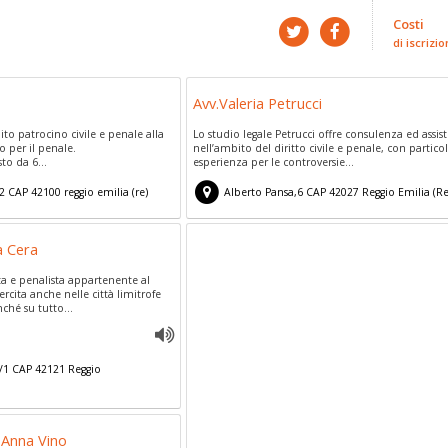
Costi
di iscrizio
i
Avv.Valeria Petrucci
tuito patrocino civile e penale alla
Lo studio legale Petrucci offre consulenza ed assis
io per il penale.
nell’ambito del diritto civile e penale, con partico
to da 6...
esperienza per le controversie...
12
CAP
42100
reggio emilia
(
re)
Alberto Pansa,6
CAP
42027
Reggio Emilia
(
Re
a Cera
a e penalista appartenente al
ercita anche nelle città limitrofe
hé su tutto...
/1
CAP
42121
Reggio
 Anna Vino