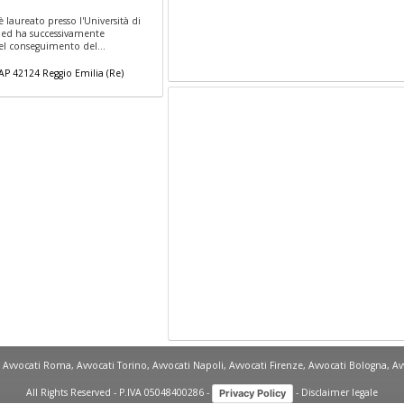
 laureato presso l'Università di
 ed ha successivamente
el conseguimento del...
AP
42124
Reggio Emilia
(
Re)
,
Avvocati Roma
,
Avvocati Torino
,
Avvocati Napoli
,
Avvocati Firenze
,
Avvocati Bologna
,
Av
All Rights Reserved - P.IVA 05048400286 -
-
Disclaimer legale
Privacy Policy