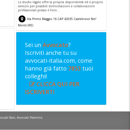
Lo studio legale offre la propria disponibilità ed il proprio
servizio per possibili domiciliazioni e collaborazioni
professionali presso il Foro...
Via Primo Maggio 16
CAP
42035
Castelnovo Ne\'
Monti
(
RE)
Sei un
Avvocato
?
Iscriviti anche tu su
avvocati-italia.com, come
hanno già fatto
7853
tuoi
colleghi!
CLICCA QUI PER
ISCRIVERTI
vocati Bari
,
Avvocati Palermo
.