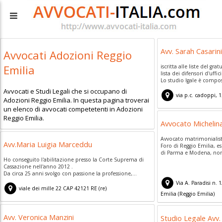
Avv. Sarah Casarin
Avvocati Adozioni Reggio
Emilia
iscritta alle liste del gra
lista dei difensori d'uffic
Lo studio lgale è compos
Avvocati e Studi Legali che si occupano di
via p.c. cadoppi, 
Adozioni Reggio Emilia. In questa pagina troverai
un elenco di avvocati competetenti in Adozioni
Reggio Emilia.
Avvocato Michelin
Avvocato matrimonialist
Avv.Maria Luigia Marceddu
Foro di Reggio Emilia, es
di Parma e Modena, nonc
Ho conseguito l'abilitazione presso la Corte Suprema di
Cassazione nell'anno 2012 .
Da circa 25 anni svolgo con passione la professione,...
Via A. Paradisi n. 1
viale dei mille 22
CAP
42121
RE
(
re)
Emilia
(
Reggio Emilia)
Avv. Veronica Manzini
Studio Legale Avv.