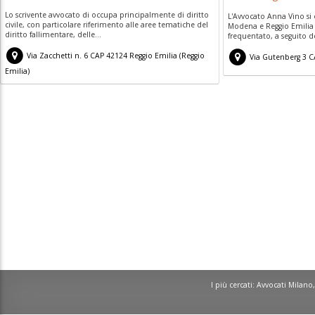
Lo scrivente avvocato di occupa principalmente di diritto
L'Avvocato Anna Vino si è
civile, con particolare riferimento alle aree tematiche del
Modena e Reggio Emilia
diritto fallimentare, delle...
frequentato, a seguito d
Via Zacchetti n. 6
CAP
42124
Reggio Emilia
(
Reggio
Via Gutenberg 3
C
Emilia)
I più cercati:
Avvocati Milano