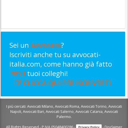
Sei un
Avvocato
?
Iscriviti anche tu su avvocati-
italia.com, come hanno già fatto
7853
tuoi colleghi!
CLICCA QUI PER ISCRIVERTI
I più cercati:
Avvocati Milano
,
Avvocati Roma
,
Avvocati Torino
,
Avvocati
Napoli
,
Avvocati Bari
,
Avvocati Salerno
,
Avvocati Catania
,
Avvocati
Palermo
.
All Rights Reserved - P.IVA 05048400286 -
-
Disclaimer
Privacy Policy