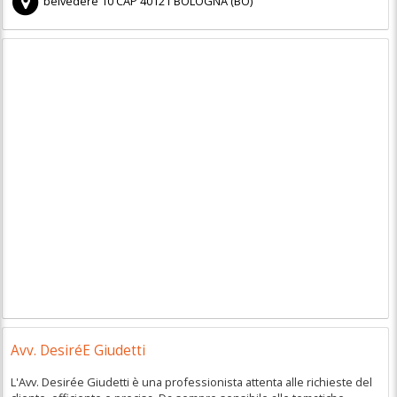
belvedere 10
CAP
40121
BOLOGNA
(
BO)
Avv. DesiréE Giudetti
L'Avv. Desirée Giudetti è una professionista attenta alle richieste del