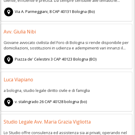
cliente, efficiente e precisa. Da sempre sensibile alle tematiche...
Via A. Parmeggiani, 8
CAP
40131
Bologna
(
Bo)
Avv. Giulia Nibi
Giovane avvocato civilista del Foro di Bologna si rende disponibile per
domiciliazioni, sostituzioni in udienza e adempimenti vari innanzi il...
Piazza de' Celestini 3
CAP
40123
Bologna
(
BO)
Luca Viapiano
a bologna, studio legale diritto civile e di famiglia
v. stalingrado 26
CAP
40128
bologna
(
bo)
Studio Legale Avv. Maria Grazia Vigliotta
Lo Studio offre consulenza ed assistenza sia ai privati, operando nel