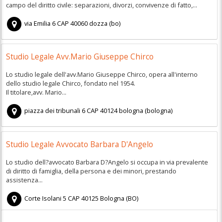
campo del diritto civile: separazioni, divorzi, convivenze di fatto,...
via Emilia 6
CAP
40060
dozza
(
bo)
Studio Legale Avv.Mario Giuseppe Chirco
Lo studio legale dell'avv.Mario Giuseppe Chirco, opera all'interno
dello studio legale Chirco, fondato nel 1954.
Il titolare,avv. Mario...
piazza dei tribunali 6
CAP
40124
bologna
(
bologna)
Studio Legale Avvocato Barbara D'Angelo
Lo studio dell?avvocato Barbara D?Angelo si occupa in via prevalente
di diritto di famiglia, della persona e dei minori, prestando
assistenza...
Corte Isolani 5
CAP
40125
Bologna
(
BO)