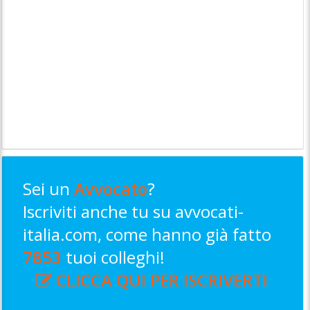
Sei un
Avvocato
?
Iscriviti anche tu su avvocati-
italia.com, come hanno già fatto
7853
tuoi colleghi!
CLICCA QUI PER ISCRIVERTI