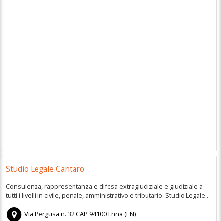
Studio Legale Cantaro
Consulenza, rappresentanza e difesa extragiudiziale e giudiziale a
tutti i livelli in civile, penale, amministrativo e tributario. Studio Legale...
Via Pergusa n. 32
CAP
94100
Enna
(
EN)