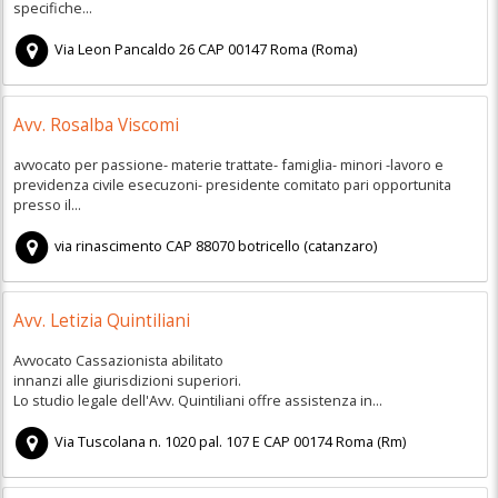
specifiche...
Via Leon Pancaldo 26
CAP
00147
Roma
(
Roma)
Avv. Rosalba Viscomi
avvocato per passione- materie trattate- famiglia- minori -lavoro e
previdenza civile esecuzoni- presidente comitato pari opportunita
presso il...
via rinascimento
CAP
88070
botricello
(
catanzaro)
Avv. Letizia Quintiliani
Avvocato Cassazionista abilitato
innanzi alle giurisdizioni superiori.
Lo studio legale dell'Avv. Quintiliani offre assistenza in...
Via Tuscolana n. 1020 pal. 107 E
CAP
00174
Roma
(
Rm)