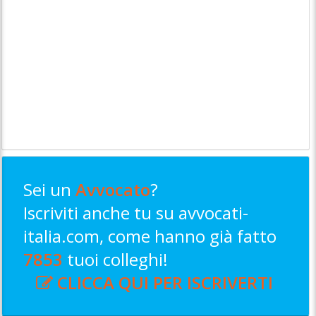
Sei un
Avvocato
?
Iscriviti anche tu su avvocati-
italia.com, come hanno già fatto
7853
tuoi colleghi!
CLICCA QUI PER ISCRIVERTI