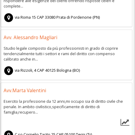
rispondere alle esigenze dei clienti offrendo risposte celeri e
complete...
via Roma 15
CAP
33080
Prata di Pordenone
(
PN)
Avv. Alessandro Magliari
Studio legale composto da più professionisti in grado di coprire
tendenzialmente tutti i settori e rami del diritto con compenso
calibrato anche in...
via Rizzoli, 4
CAP
40125
Bologna
(
BO)
Avv.Marta Valentini
Esercito la professione da 12 anni,mi occupo sia di diritto civile che
penale. In ambito civilistico,specificamente di diritto di
famiglia,recupero...
C.so Cornelio Tacito,25
CAP
05100
Terni
(
Tr)