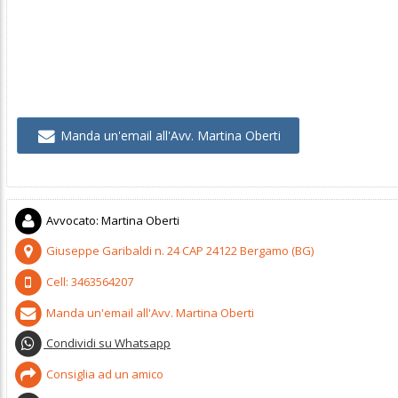
Manda un'email all'Avv. Martina Oberti
Avvocato
:
Martina Oberti
Giuseppe Garibaldi n. 24
CAP
24122
Bergamo
(
BG)
Cell:
3463564207
Manda un'email all'Avv. Martina Oberti
Condividi su Whatsapp
Consiglia ad un amico