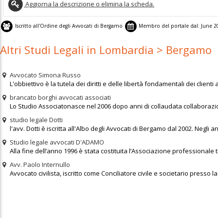
Aggiorna la descrizione o elimina la scheda.
Iscritto all'
Ordine degli Avvocati di Bergamo
Membro del portale dal:
June 2
Altri Studi Legali in Lombardia > Bergamo
Avvocato Simona Russo
L'obbiettivo è la tutela dei diritti e delle libertà fondamentali dei client
brancato borghi avvocati associati
Lo Studio Associatonasce nel 2006 dopo anni di collaudata collaborazion
studio legale Dotti
l'avv. Dotti è iscritta all'Albo degli Avvocati di Bergamo dal 2002. Negli a
Studio legale avvocati D'ADAMO
Alla fine dell’anno 1996 è stata costituita l’Associazione professionale tr
Avv. Paolo Internullo
Avvocato civilista, iscritto come Conciliatore civile e societario presso 