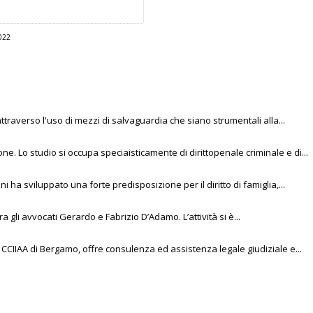
022
i attraverso l'uso di mezzi di salvaguardia che siano strumentali alla...
e. Lo studio si occupa speciaisticamente di dirittopenale criminale e di...
nni ha sviluppato una forte predisposizione per il diritto di famiglia,...
a gli avvocati Gerardo e Fabrizio D’Adamo. L’attività si è...
la CCIIAA di Bergamo, offre consulenza ed assistenza legale giudiziale e...