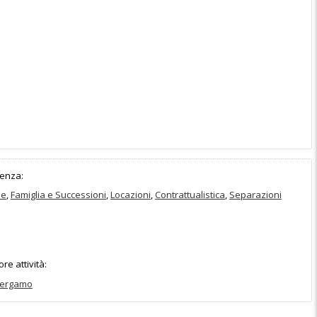
enza:
le
,
Famiglia e Successioni
,
Locazioni
,
Contrattualistica
,
Separazioni
e attività:
Bergamo