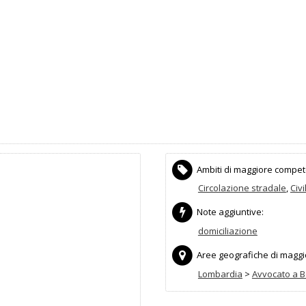
Ambiti di maggiore compet
Circolazione stradale
,
Civi
Note aggiuntive:
domiciliazione
Aree geografiche di maggior
Lombardia
>
Avvocato a 