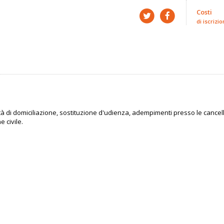
Costi
di iscrizio
vità di domiciliazione, sostituzione d'udienza, adempimenti presso le cancel
e civile.