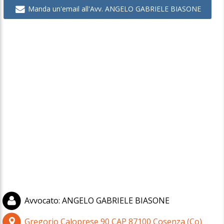
Manda un'email all'Avv. ANGELO GABRIELE BIASONE
Avvocato
:
ANGELO GABRIELE BIASONE
Gregorio Caloprese 90
CAP
87100
Cosenza
(
Co)