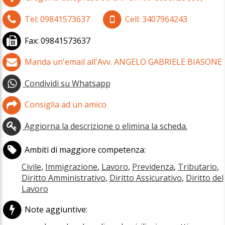
Tel:
09841573637
Cell:
3407964243
Fax:
09841573637
Manda un'email all'Avv. ANGELO GABRIELE BIASONE
Condividi su Whatsapp
Consiglia ad un amico
Aggiorna la descrizione o elimina la scheda.
Ambiti di maggiore competenza:
Civile
,
Immigrazione
,
Lavoro
,
Previdenza
,
Tributario
,
Diritto Amministrativo
,
Diritto Assicurativo
,
Diritto del
Lavoro
Note aggiuntive: