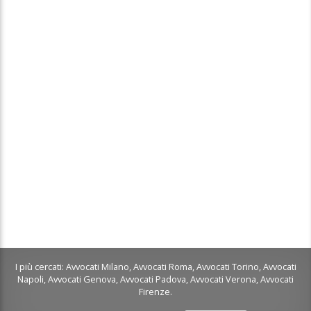
I più cercati:
Avvocati Milano
,
Avvocati Roma
,
Avvocati Torino
,
Avvocati
Napoli
,
Avvocati Genova
,
Avvocati Padova
,
Avvocati Verona
,
Avvocati
Firenze
.