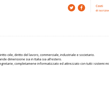
Costi
di iscrizio
ritto ciile, diritto del lavoro, commerciale, industriale e societario.
ande dimensione sia in Italia sia all'estero.
retarie, completamene informatizzato ed attrezzato con tutti i sistemi mig