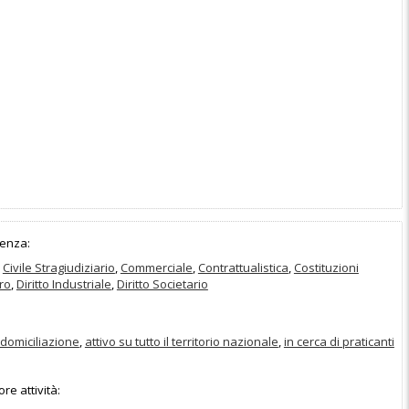
enza:
,
Civile Stragiudiziario
,
Commerciale
,
Contrattualistica
,
Costituzioni
oro
,
Diritto Industriale
,
Diritto Societario
domiciliazione
,
attivo su tutto il territorio nazionale
,
in cerca di praticanti
e attività: