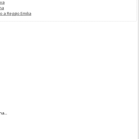
ova
na
o a Reggio Emilia
a...