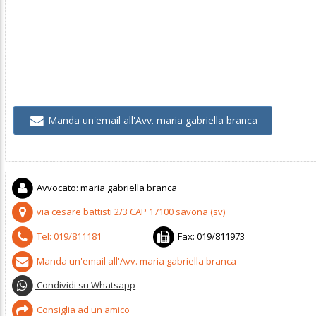
Manda un'email all'Avv. maria gabriella branca
Avvocato
:
maria gabriella branca
via cesare battisti 2/3
CAP
17100
savona
(
sv)
Tel:
019/811181
Fax:
019/811973
Manda un'email all'Avv. maria gabriella branca
Condividi su Whatsapp
Consiglia ad un amico