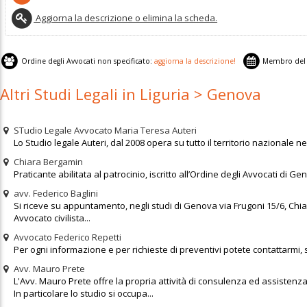
Aggiorna la descrizione o elimina la scheda.
Ordine degli Avvocati non specificato:
aggiorna la descrizione!
Membro del 
Altri Studi Legali in Liguria > Genova
STudio Legale Avvocato Maria Teresa Auteri
Lo Studio legale Auteri, dal 2008 opera su tutto il territorio nazionale ne
Chiara Bergamin
Praticante abilitata al patrocinio, iscritto all’Ordine degli Avvocati di Ge
avv. Federico Baglini
Si riceve su appuntamento, negli studi di Genova via Frugoni 15/6, Chia
Avvocato civilista...
Avvocato Federico Repetti
Per ogni informazione e per richieste di preventivi potete contattarmi
Avv. Mauro Prete
L'Avv. Mauro Prete offre la propria attività di consulenza ed assistenza n
In particolare lo studio si occupa...