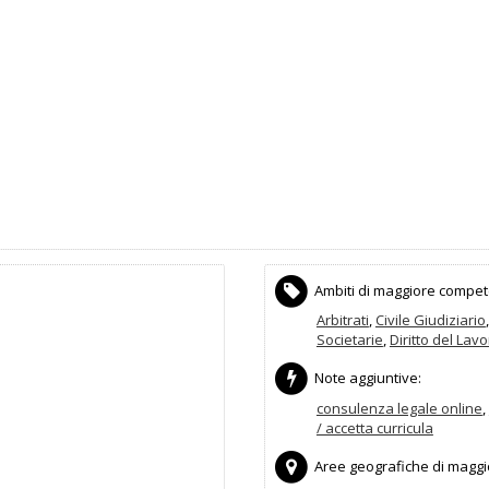
Ambiti di maggiore compet
Arbitrati
,
Civile Giudiziario
Societarie
,
Diritto del Lav
Note aggiuntive:
consulenza legale online
,
/ accetta curricula
Aree geografiche di maggior