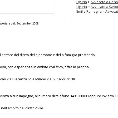
Liguria
>
Avvocato a Gen
Liguria
>
Avvocato a Savo
Emilia Romagna
>
Avvocat
portale dal:
September 2008
l settore del diritto delle persone e della famiglia prestando...
nova, con esperienza in ambito civilistico, offre la propria...
vari via Piacenza 51 e Milano via G. Carducci 38.
, senza alcun impegno, al numero di telefono 3485308088 oppure inviarmi un
ell'ambito del diritto civile.