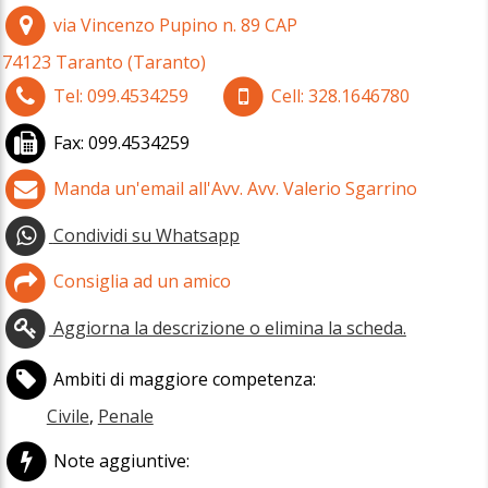
via Vincenzo Pupino n. 89
CAP
74123
Taranto
(
Taranto)
Tel:
099.4534259
Cell:
328.1646780
Fax:
099.4534259
Manda un'email all'Avv. Avv. Valerio Sgarrino
Condividi su Whatsapp
Consiglia ad un amico
Aggiorna la descrizione o elimina la scheda.
Ambiti di maggiore competenza:
Civile
,
Penale
Note aggiuntive: