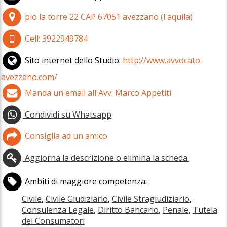
pio la torre 22
CAP
67051
avezzano
(
l'aquila)
Cell:
3922949784
Sito internet dello Studio:
http://www.avvocato-
avezzano.com/
Manda un'email all'Avv. Marco Appetiti
Condividi su Whatsapp
Consiglia ad un amico
Aggiorna la descrizione o elimina la scheda.
Ambiti di maggiore competenza:
Civile
,
Civile Giudiziario
,
Civile Stragiudiziario
,
Consulenza Legale
,
Diritto Bancario
,
Penale
,
Tutela
dei Consumatori