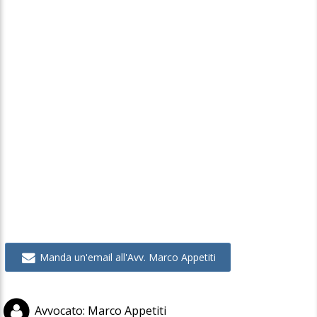
Manda un'email all'Avv. Marco Appetiti
Avvocato
:
Marco Appetiti