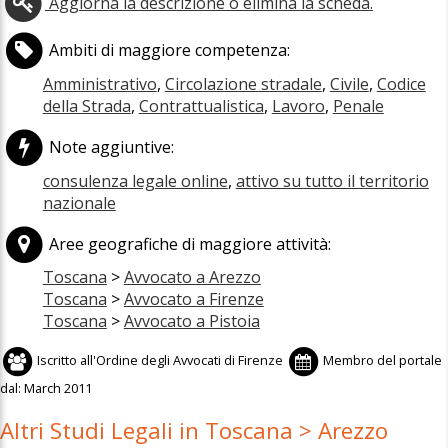
Aggiorna la descrizione o elimina la scheda.
Ambiti di maggiore competenza:
Amministrativo
,
Circolazione stradale
,
Civile
,
Codice
della Strada
,
Contrattualistica
,
Lavoro
,
Penale
Note aggiuntive:
consulenza legale online
,
attivo su tutto il territorio
nazionale
Aree geografiche di maggiore attività:
Toscana
>
Avvocato a Arezzo
Toscana
>
Avvocato a Firenze
Toscana
>
Avvocato a Pistoia
Iscritto all'
Ordine degli Avvocati di Firenze
Membro del portale
dal:
March 2011
Altri Studi Legali in Toscana > Arezzo