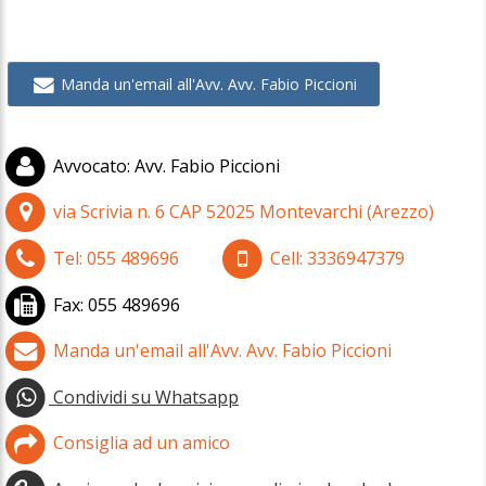
Manda un'email all'Avv. Avv. Fabio Piccioni
Avvocato
:
Avv. Fabio Piccioni
via Scrivia n. 6
CAP
52025
Montevarchi
(
Arezzo)
Tel:
055 489696
Cell:
3336947379
Fax:
055 489696
Manda un'email all'Avv. Avv. Fabio Piccioni
Condividi su Whatsapp
Consiglia ad un amico