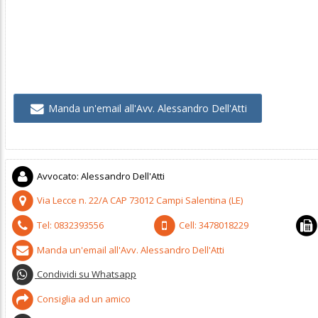
Manda un'email all'Avv. Alessandro Dell'Atti
Avvocato
:
Alessandro Dell'Atti
Via Lecce n. 22/A
CAP
73012
Campi Salentina
(
LE)
Tel:
0832393556
Cell:
3478018229
Manda un'email all'Avv. Alessandro Dell'Atti
Condividi su Whatsapp
Consiglia ad un amico