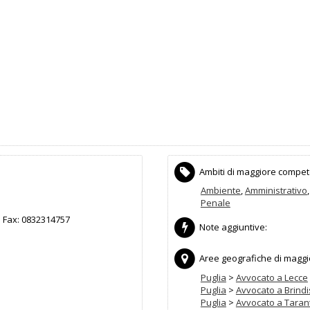
Ambiti di maggiore compet
Ambiente
,
Amministrativo
Penale
Fax:
0832314757
Note aggiuntive:
Aree geografiche di maggior
Puglia
>
Avvocato a Lecce
Puglia
>
Avvocato a Brindi
Puglia
>
Avvocato a Taran