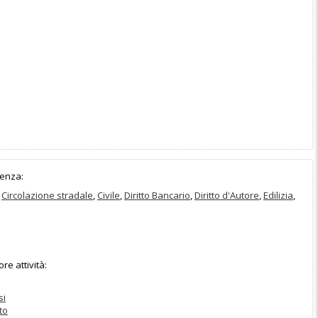
enza:
,
Circolazione stradale
,
Civile
,
Diritto Bancario
,
Diritto d'Autore
,
Edilizia
,
e attività:
si
to