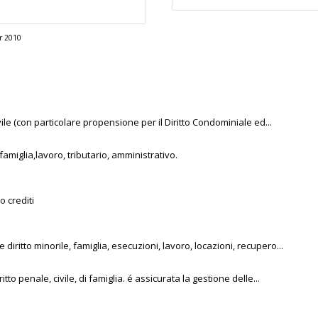
r 2010
vile (con particolare propensione per il Diritto Condominiale ed...
famiglia,lavoro, tributario, amministrativo.
o crediti
re diritto minorile, famiglia, esecuzioni, lavoro, locazioni, recupero...
itto penale, civile, di famiglia. é assicurata la gestione delle...