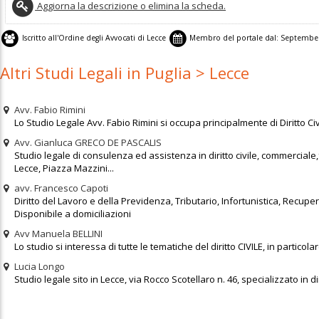
Aggiorna la descrizione o elimina la scheda.
Iscritto all'
Ordine degli Avvocati di Lecce
Membro del portale dal:
Septembe
Altri Studi Legali in Puglia > Lecce
Avv. Fabio Rimini
Lo Studio Legale Avv. Fabio Rimini si occupa principalmente di Diritto Ci
Avv. Gianluca GRECO DE PASCALIS
Studio legale di consulenza ed assistenza in diritto civile, commerciale,
Lecce, Piazza Mazzini...
avv. Francesco Capoti
Diritto del Lavoro e della Previdenza, Tributario, Infortunistica, Recuper
Disponibile a domiciliazioni
Avv Manuela BELLINI
Lo studio si interessa di tutte le tematiche del diritto CIVILE, in particola
Lucia Longo
Studio legale sito in Lecce, via Rocco Scotellaro n. 46, specializzato in dir