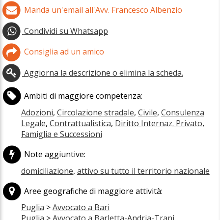
Manda un'email all'Avv. Francesco Albenzio
Condividi su Whatsapp
Consiglia ad un amico
Aggiorna la descrizione o elimina la scheda.
Ambiti di maggiore competenza:
Adozioni
,
Circolazione stradale
,
Civile
,
Consulenza
Legale
,
Contrattualistica
,
Diritto Internaz. Privato
,
Famiglia e Successioni
Note aggiuntive:
domiciliazione
,
attivo su tutto il territorio nazionale
Aree geografiche di maggiore attività:
Puglia
>
Avvocato a Bari
Puglia
>
Avvocato a Barletta-Andria-Trani