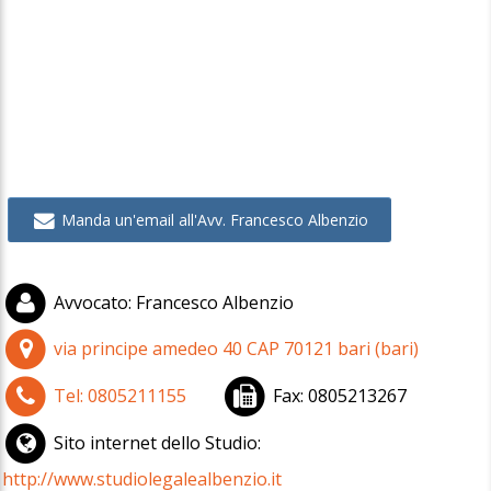
Manda un'email all'Avv. Francesco Albenzio
Avvocato
:
Francesco Albenzio
via principe amedeo 40
CAP
70121
bari
(
bari)
Tel:
0805211155
Fax:
0805213267
Sito internet dello Studio:
http://www.studiolegalealbenzio.it