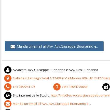
Manda un'email all'Avv. Avv.Giuseppe Buonanno e...
Avvocato
:
Avv.Giuseppe Buonanno e Avv.Luca Buonanno
Galleria C.Fanzago,3-dal 1/12/09 in Via Moroni 200
CAP
24127
Ber
Tel:
035/241175
Cell:
380/4775684
Sito internet dello Studio:
http://info@avvocatogiuseppebuonanno
Manda un'email all'Avv. Avv.Giuseppe Buonanno e...