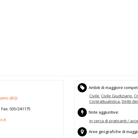
Ambiti di maggiore compet
Civile
,
Civile Giudiziario
,
Ci
gamo
(
BG)
Contrattualistica
,
Diritti d
Fax:
035/241175
Note aggiuntive:
.it
in cerca di praticanti / acc
Aree geografiche di maggior