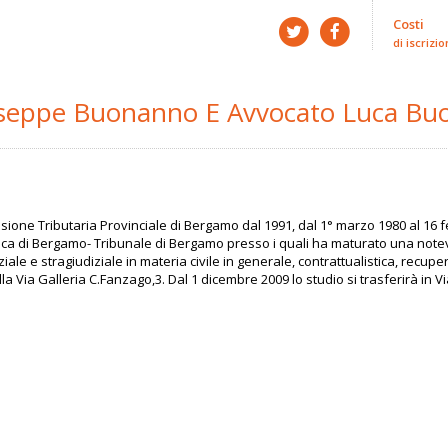
Costi
di iscrizio
iuseppe Buonanno E Avvocato Luca B
e Tributaria Provinciale di Bergamo dal 1991, dal 1° marzo 1980 al 16 febb
ca di Bergamo- Tribunale di Bergamo presso i quali ha maturato una notevol
le e stragiudiziale in materia civile in generale, contrattualistica, recupero
alla Via Galleria C.Fanzago,3. Dal 1 dicembre 2009 lo studio si trasferirà i