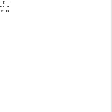
Bergamo
aserta
rescia