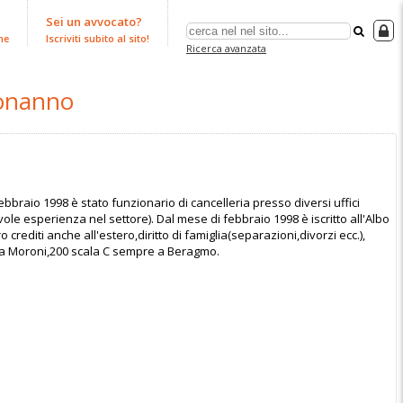
Sei un avvocato?
ne
Iscriviti subito al sito!
Ricerca avanzata
uonanno
raio 1998 è stato funzionario di cancelleria presso diversi uffici
e esperienza nel settore). Dal mese di febbraio 1998 è iscritto all'Albo
 crediti anche all'estero,diritto di famiglia(separazioni,divorzi ecc.),
n Via Moroni,200 scala C sempre a Beragmo.