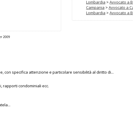
Lombardia
>
Avvocato a 
Campania
>
Avvocato a C
Lombardia
>
Avvocato a B
r 2009
, con specifica attenzione e particolare sensibilità al diritto di...
ni, rapporti condominiali ecc.
ela...