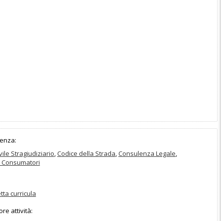
enza:
vile Stragiudiziario
,
Codice della Strada
,
Consulenza Legale
,
ei Consumatori
etta curricula
e attività: