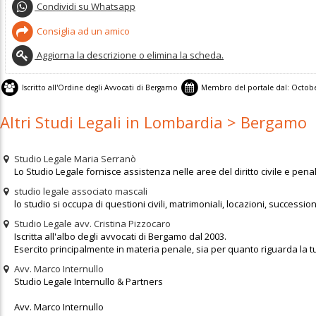
Condividi su Whatsapp
Consiglia ad un amico
Aggiorna la descrizione o elimina la scheda.
Iscritto all'
Ordine degli Avvocati di Bergamo
Membro del portale dal:
Octobe
Altri Studi Legali in Lombardia > Bergamo
Studio Legale Maria Serranò
Lo Studio Legale fornisce assistenza nelle aree del diritto civile e penale
studio legale associato mascali
lo studio si occupa di questioni civili, matrimoniali, locazioni, successio
Studio Legale avv. Cristina Pizzocaro
Iscritta all'albo degli avvocati di Bergamo dal 2003.
Esercito principalmente in materia penale, sia per quanto riguarda la tut
Avv. Marco Internullo
Studio Legale Internullo & Partners
Avv. Marco Internullo