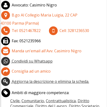
Avvocato
:
Casimiro Nigro
B.go Al Collegio Maria Luigia, 22
CAP
43100
Parma
(
Parma)
Tel:
0521467822
Cell:
3281236530
Fax:
0521235966
Manda un'email all'Avv. Casimiro Nigro
Condividi su Whatsapp
Consiglia ad un amico
Aggiorna la descrizione o elimina la scheda.
Ambiti di maggiore competenza:
Civile
,
Comunitario
,
Contrattualistica
,
Diritto
Commerciale
,
Diritto del Lavoro
,
Diritto Societario
,