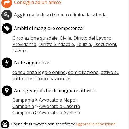
Consiglia ad un amico
Aggiorna la descrizione o elimina la scheda.
Ambiti di maggiore competenza:
Circolazione stradale
,
Civile
,
Diritto del Lavoro
,
Previdenza
,
Diritto Sindacale
,
Edilizia
,
Esecuzioni
,
Lavoro
Note aggiuntive:
consulenza legale online
,
domiciliazione
,
attivo su
tutto il territorio nazionale
Aree geografiche di maggiore attività:
Campania
>
Avvocato a Napoli
Campania
>
Avvocato a Caserta
Campania
>
Avvocato a Avellino
Ordine degli Avvocati non specificato:
aggiorna la descrizione!